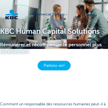
Commercial Banking
menu
KBC
KBC Human Capital Solutions
Rémunérer et récompenser le personnel plus
durablement
Parlons-en!
Corporate
Comment un responsable des ressources humaines peut-il à