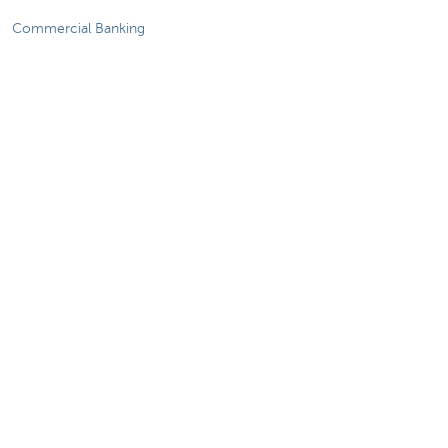
Commercial Banking
De KBC-groep
KBC Trakteert
Persberichten
Sponsoring
Jobs
Duurzaamheid
Sitemap
Juridische Informatie
Over KBC
Jobs