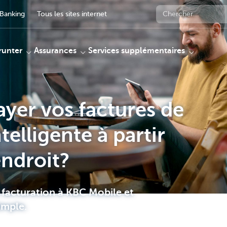
Banking
Tous les sites internet
unter
Assurances
Services supplémentaires
ayer vos factures de
telligente à partir
endroit?
e facturation à KBC Mobile et
imple.