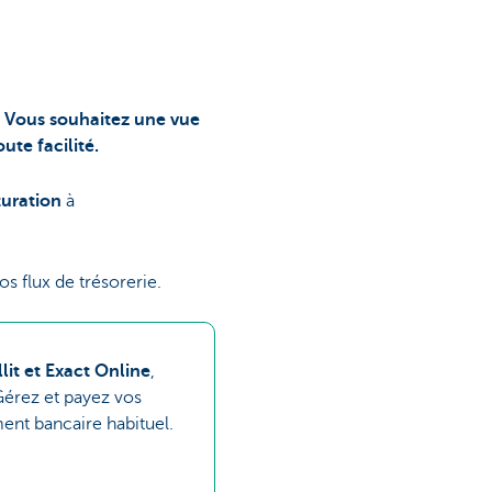
s. Vous souhaitez une vue
ute facilité.
turation
à
s flux de trésorerie.
llit et Exact Online
,
érez et payez vos
ment bancaire habituel.