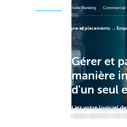
Entrepreneurs
Particuliers
Private Banking
Commercial 
Payer
Épargne et placements
Empr
Gérer et p
KBC
manière in
d'un seul 
Liez votre logiciel d
voyez comme c'est s