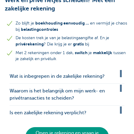
Werk en privé netjes scheiden? Met een
zakelijke rekening
boekhouding eenvoudig ...
Zo blijft je
en vermijd je chaos
belastingcontroles
bij
De kosten trek je van je belastingaangifte af. En je
privérekening
gratis
? Die krijg je er
bij
switch
makkelijk
Met 2 rekeningen onder 1 dak,
je
tussen
je zakelijk en privéluik
Wat is inbegrepen in de zakelijke rekening?
Waarom is het belangrijk om mijn werk- en
privétransacties te scheiden?
Is een zakelijke rekening verplicht?
Open je rekening en vraag je