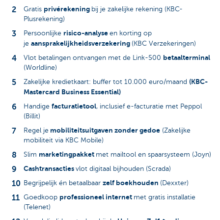
privérekening
Gratis
bij je zakelijke rekening (KBC-
Plusrekening)
risico-analyse
Persoonlijke
en korting op
aansprakelijkheidsverzekering
je
(KBC Verzekeringen)
betaalterminal
Vlot betalingen ontvangen met de Link-500
(Worldline)
(KBC-
Zakelijke kredietkaart: buffer tot 10.000 euro/maand
Mastercard Business Essential)
facturatietool
Handige
, inclusief e-facturatie met Peppol
(Billit)
mobiliteitsuitgaven zonder gedoe
Regel je
(Zakelijke
mobiliteit via KBC Mobile)
marketingpakket
Slim
met mailtool en spaarsysteem (Joyn)
Cashtransacties
vlot digitaal bijhouden (Scrada)
zelf boekhouden
Begrijpelijk én betaalbaar
(Dexxter)
professioneel internet
Goedkoop
met gratis installatie
(Telenet)