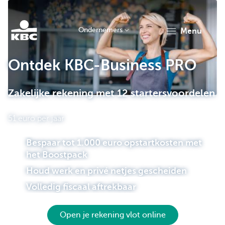
Ondernemers
menu
KBC
Ontdek KBC-Business PRO
Zakelijke rekening met 12 startersvoordelen
51 euro per jaar
Bespaar tot 1.000 euro opstartkosten met
Ondernemers
het Boostpack
Houd werk en privé netjes gescheiden
Volledig fiscaal aftrekbaar
Open je rekening vlot online