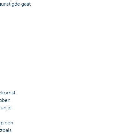
gunstigde gaat
oekomst
ebben
kun je
op een
zoals