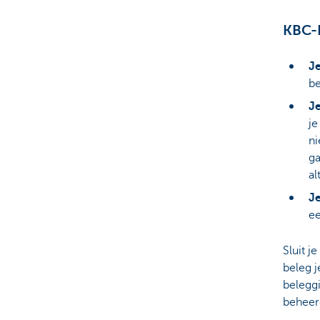
KBC-L
Je
b
Je
je
ni
ga
al
Je
ee
Sluit j
beleg j
belegg
beheer