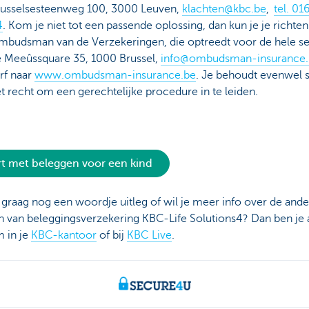
usselsesteenweg 100, 3000 Leuven,
klachten@kbc.be
,
tel. 01
4
. Kom je niet tot een passende oplossing, dan kun je je richten
budsman van de Verzekeringen, die optreedt voor de hele se
 Meeûssquare 35, 1000 Brussel,
info@ombudsman-insurance.
rf naar
www.ombudsman-insurance.be
. Je behoudt evenwel 
t recht om een gerechtelijke procedure in te leiden.
rt met beleggen voor een kind
e graag nog een woordje uitleg of wil je meer info over de and
 van beleggingsverzekering KBC-Life Solutions4? Dan ben je a
 in je
KBC-kantoor
of bij
KBC Live
.