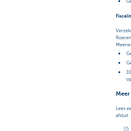
Ge
Fiscalit
Verzek
Roeren
Meerwa
Ge
Ge
10
op
Meer 
Lees e
afsluit