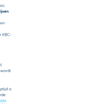
sic
ijven
 en
er KBC-
l
, wordt
tijd is
erde
iële