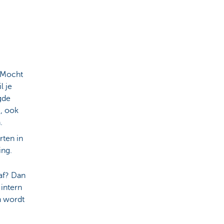
. Mocht
l je
gde
g, ook
n.
rten in
ing.
 af? Dan
 intern
n wordt