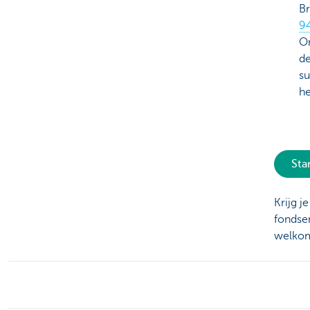
Br
9
Om
de
su
he
Sta
Krijg j
fondsen
welkom