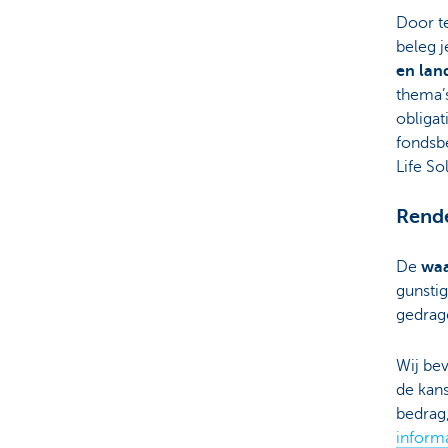
Door t
beleg j
en lan
thema’s
obligat
fondsb
Life S
Rend
De
waa
gunstig
gedrag
Wij bev
de kans
bedrag,
informa