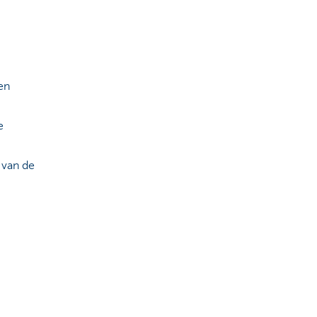
en
e
 van de