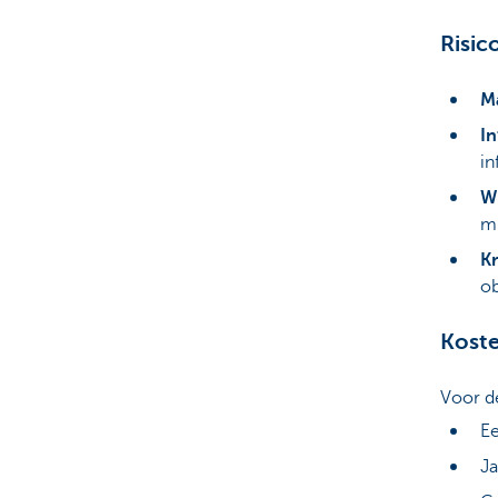
Risico
Ma
In
in
Wi
m
Kr
ob
Kost
Voor de
Ee
Ja