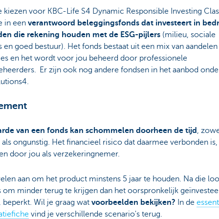
e kiezen voor KBC-Life S4 Dynamic Responsible Investing Clas
e in een
verantwoord beleggingsfonds dat investeert in bedr
den die rekening houden met de ESG-pijlers
(milieu, sociale
 en goed bestuur). Het fonds bestaat uit een mix van aandelen
ies en het wordt voor jou beheerd door professionele
eheerders. Er zijn ook nog andere fondsen in het aanbod ond
olutions4.
ement
rde van een fonds kan schommelen doorheen de tijd
, zowe
 als ongunstig. Het financieel risico dat daarmee verbonden is
en door jou als verzekeringnemer.
elen aan om het product minstens 5 jaar te houden. Na die loop
 om minder terug te krijgen dan het oorspronkelijk geïnveste
 beperkt. Wil je graag wat
voorbeelden bekijken?
In de
essent
tiefiche
vind je verschillende scenario's terug.