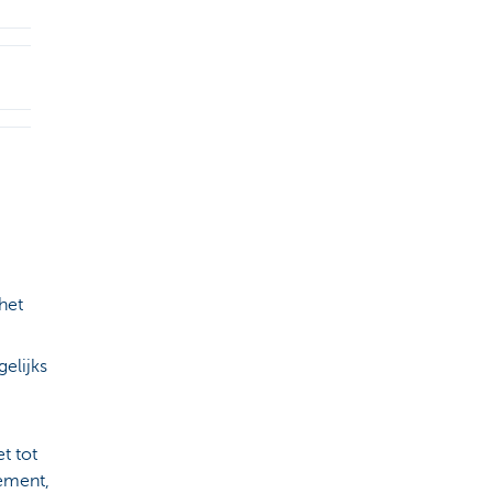
het
elijks
t tot
ement,