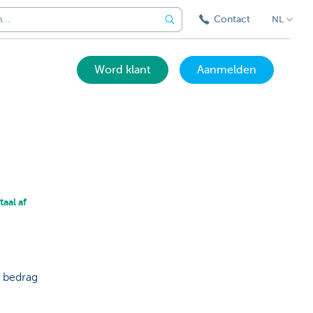
Contact
NL
Word klant
Aanmelden
taal af
 bedrag