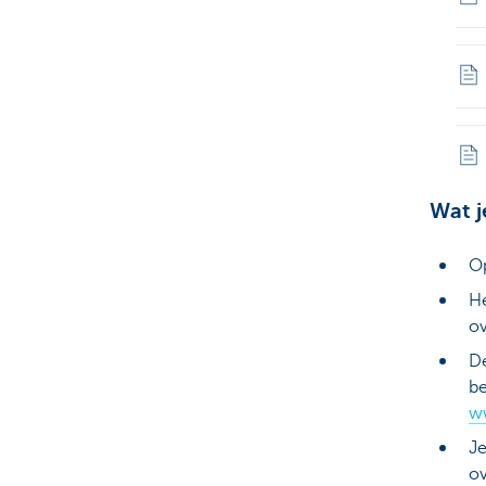
Wat 
Op
He
ov
De
be
w
Je
ov