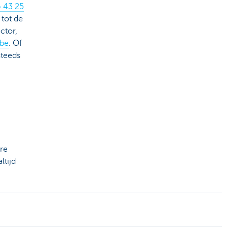
6 43 25
 tot de
ctor,
be
. Of
steeds
ere
ltijd