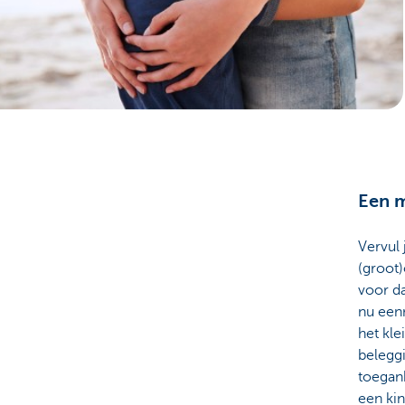
Particulieren
Een m
Vervul 
(groot)
voor da
nu eenm
het kle
belegg
toegan
een kin