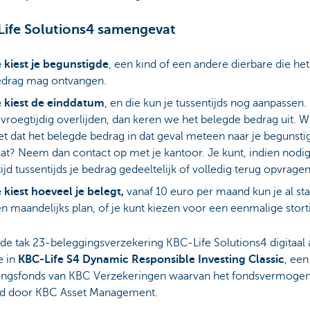
ife Solutions4 samengevat
 kiest je begunstigde
, een kind of een andere dierbare die het
edrag mag ontvangen.
 kiest de einddatum
, en die kun je tussentijds nog aanpassen
 vroegtijdig overlijden, dan keren we het belegde bedrag uit. Wi
et dat het belegde bedrag in dat geval meteen naar je begunsti
at? Neem dan contact op met je kantoor. Je kunt, indien nodi
tijd tussentijds je bedrag gedeeltelijk of volledig terug opvrage
 kiest hoeveel je belegt,
vanaf 10 euro per maand kun je al sta
n maandelijks plan, of je kunt kiezen voor een eenmalige stort
e de tak 23-beleggingsverzekering KBC-Life Solutions4 digitaal
e in
KBC-Life S4 Dynamic Responsible Investing Classic
, een
ingsfonds van KBC Verzekeringen waarvan het fondsvermoge
d door KBC Asset Management.