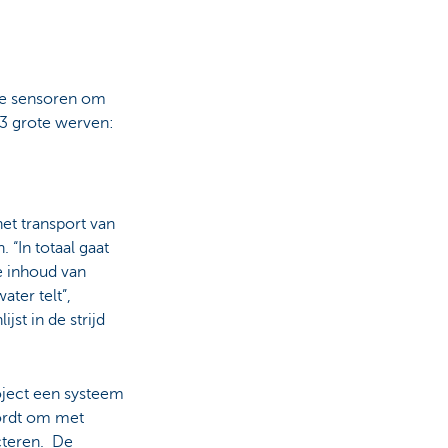
de sensoren om
 3 grote werven:
et transport van
 “In totaal gaat
e inhoud van
ter telt”,
jst in de strijd
oject een systeem
wordt om met
ecteren. De