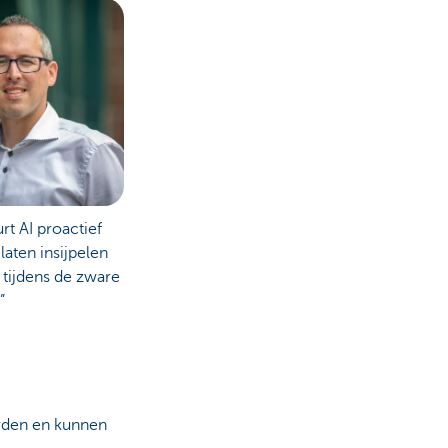
rt AI proactief
aten insijpelen
 tijdens de zware
”
rden en kunnen