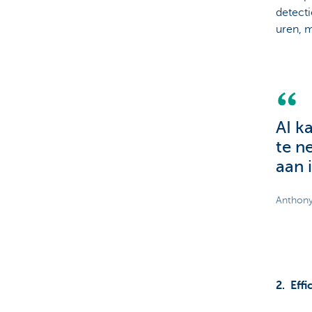
detect
uren, m
AI k
te n
aan 
Anthony
2. Eff