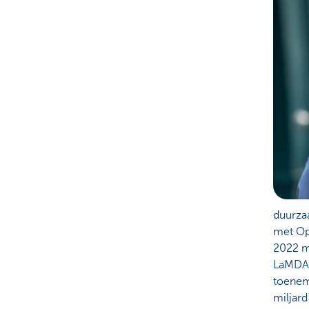
duurza
met Ope
2022 m
LaMDA 
toenem
miljard