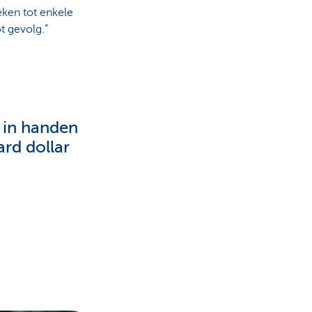
eken tot enkele
t gevolg.”
 in handen
rd dollar