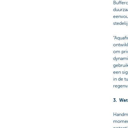
Bufferc
duurzaa
eenvoud
stedeli
“Aquafi
ontwik
om pri
dynamis
gebruik
een sig
in de t
regenv
3. Wat
Handmat
moment