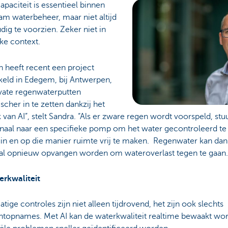
apaciteit is essentieel binnen
m waterbeheer, maar niet altijd
ig te voorzien. Zeker niet in
jke context.
n heeft recent een project
keld in Edegem, bij Antwerpen,
vate regenwaterputten
cher in te zetten dankzij het
 van AI”, stelt Sandra. “Als er zware regen wordt voorspeld, stuu
naal naar een specifieke pomp om het water gecontroleerd te l
uin en op die manier ruimte vrij te maken. Regenwater kan dan
al opnieuw opvangen worden om wateroverlast tegen te gaan.
erkwaliteit
ige controles zijn niet alleen tijdrovend, het zijn ook slechts
opnames. Met AI kan de waterkwaliteit realtime bewaakt wo