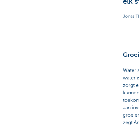
elk 
Jonas T
Groei
Water 
water i
zorgt 
kunnen 
toekom
aan inv
groeien
zegt A