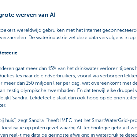
grote werven van AI
oekers wereldwijd gebruiken met het internet geconnecteer
 verzamelen. De waterindustrie zet deze data vervolgens in op
detectie
nderen gaat meer dan 15% van het drinkwater verloren tijdens h
uctiesites naar de eindverbruikers, vooral via verborgen lekken.
er meer dan 150 miljoen liter per dag, wat overeenkomt met d
n zestig olympische zwembaden. En dat terwijl elke druppel wa
elijkt Sandra. Lekdetectie staat dan ook hoog op de prioriteitenli
er.
bij huis”, zegt Sandra, “heeft IMEC met het SmartWaterGrid-pr
-localisatie op poten gezet waarbij AI-technologie gebruikt 
van real-time data de geringste afwijking in waterdruk te det