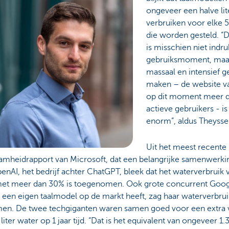
ongeveer een halve lit
verbruiken voor elke 5
die worden gesteld. “
is misschien niet ind
gebruiksmoment, maa
massaal en intensief g
maken – de website v
op dit moment meer d
actieve gebruikers - is
enorm”, aldus Theysse
Uit het meest recente
amheidrapport van Microsoft, dat een belangrijke samenwerki
nAI, het bedrijf achter ChatGPT, bleek dat het waterverbruik 
et meer dan 30% is toegenomen. Ook grote concurrent Googl
een eigen taalmodel op de markt heeft, zag haar waterverbru
en. De twee techgiganten waren samen goed voor een extra v
 liter water op 1 jaar tijd. “Dat is het equivalent van ongeveer