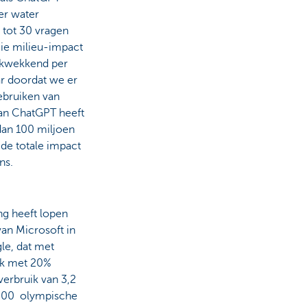
er water
 tot 30 vragen
Die milieu-impact
rukwekkend per
r doordat we er
ebruiken van
an ChatGPT heeft
an 100 miljoen
 de totale impact
ns.
ng heeft lopen
van Microsoft in
e, dat met
ik met 20%
erbruik van 3,2
 1.300 olympische