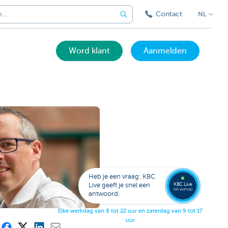
Contact
NL
Word klant
Aanmelden
Bel
een
KBC
Live
expert
Heb je een vraag: KBC
078
KBC Live
Live geeft je snel een
152
klik voor hulp
antwoord.
153
E
l
k
e
w
e
r
k
d
a
g
v
a
n
8
t
o
t
2
2
u
u
r
e
n
z
a
t
e
r
d
a
g
v
a
n
9
t
o
t
1
7
u
u
r
.