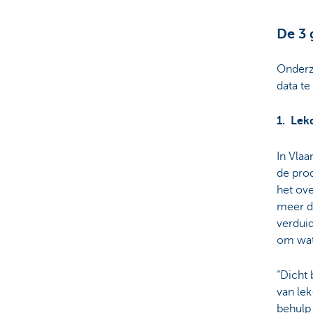
De 3 
Onderz
data te
1. Lek
In Vlaa
de prod
het ov
meer da
verduid
om wat
“Dicht 
van lek
behulp 