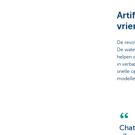
Arti
Particulieren
vrie
De revol
De wate
helpen w
in verba
snelle 
modelle
Chat