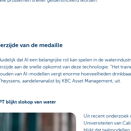
ële problemen sneller geïdentificeerd worden.
erzijde van de medaille
duidelijk dat AI een belangrijke rol kan spelen in de waterindust
rzijde aan de snelle opkomst van deze technologie. “Het train
ouden van AI-modellen vergt enorme hoeveelheden drinkbaar 
heyssens, aandelenanalist bij KBC Asset Management, uit.
T blijkt slokop van water
Uit recent onderzoek 
Universiteiten van Cal
blijkt dat taalmodelle