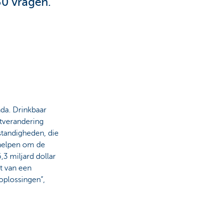
30 vragen.
da. Drinkbaar
atverandering
tandigheden, die
 helpen om de
3 miljard dollar
t van een
oplossingen”,