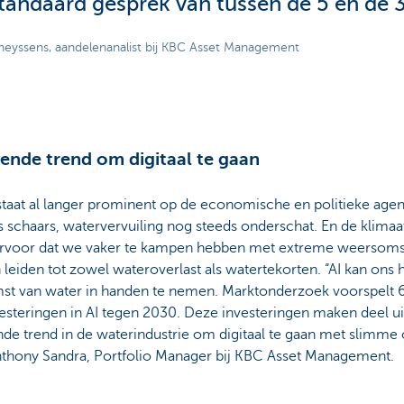
standaard gesprek van tussen de 5 en de 
heyssens, aandelenanalist bij KBC Asset Management
ende trend om digitaal te gaan
staat al langer prominent op de economische en politieke agen
s schaars, watervervuiling nog steeds onderschat. En de klima
ervoor dat we vaker te kampen hebben met extreme weersoms
leiden tot zowel wateroverlast als watertekorten. “AI kan ons
st van water in handen te nemen. Marktonderzoek voorspelt 6,
esteringen in AI tegen 2030. Deze investeringen maken deel ui
de trend in de waterindustrie om digitaal te gaan met slimme 
nthony Sandra, Portfolio Manager bij KBC Asset Management.