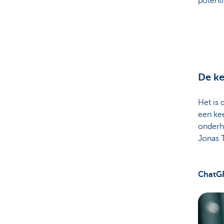
potenti
De ke
Het is 
een kee
onderh
Jonas T
ChatGP