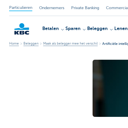
Particulieren
Ondernemers
Private Banking
Commercial
Betalen
Sparen
Beleggen
Lenen
Home
Beleggen
Maak als belegger mee het verschil
Artificiële intel
KBC