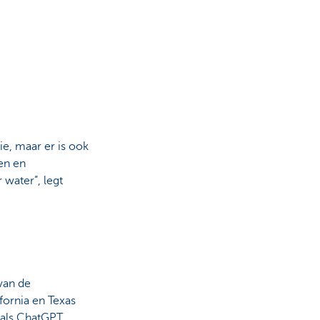
rie, maar er is ook
en en
water”, legt
van de
ifornia en Texas
n als ChatGPT