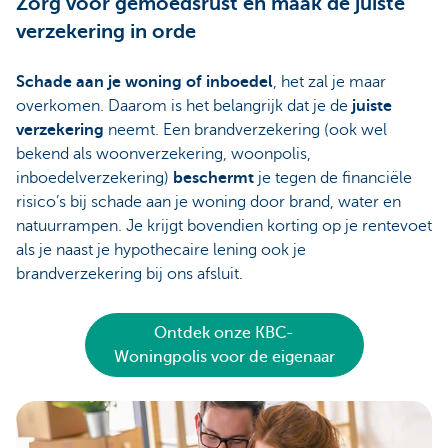
Zorg voor gemoedsrust en maak de juiste
verzekering in orde
Schade aan je woning of inboedel
, het zal je maar
overkomen. Daarom is het belangrijk dat je de
juiste
verzekering
neemt. Een brandverzekering (ook wel
bekend als woonverzekering, woonpolis,
inboedelverzekering)
beschermt
je tegen de financiële
risico’s bij schade aan je woning door brand, water en
natuurrampen. Je krijgt bovendien korting op je rentevoet
als je naast je hypothecaire lening ook je
brandverzekering bij ons afsluit.
Ontdek onze KBC-
Woningpolis voor de eigenaar