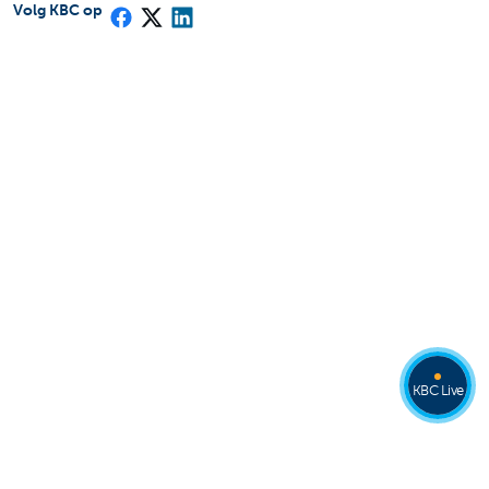
Volg KBC op
KBC Live