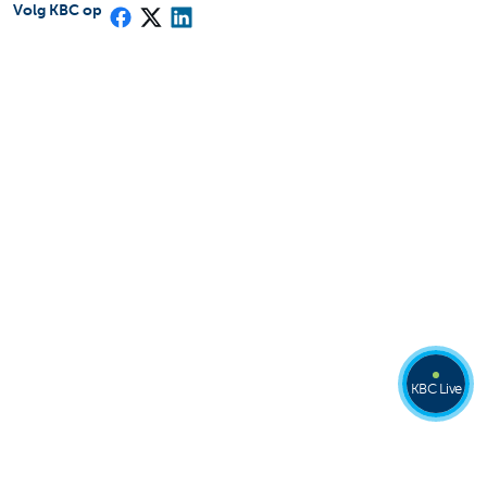
Volg KBC op
KBC Live