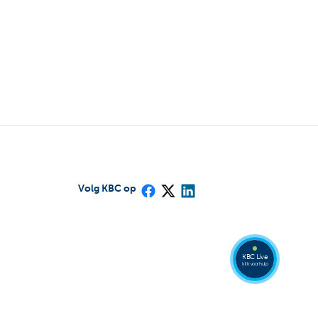
Volg KBC op
Bel
een
KBC
Live
expert
078
KBC Live
152
klik voor hulp
153