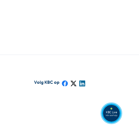
Volg KBC op
Bel
een
KBC
Live
expert
078
KBC Live
152
klik voor hulp
153