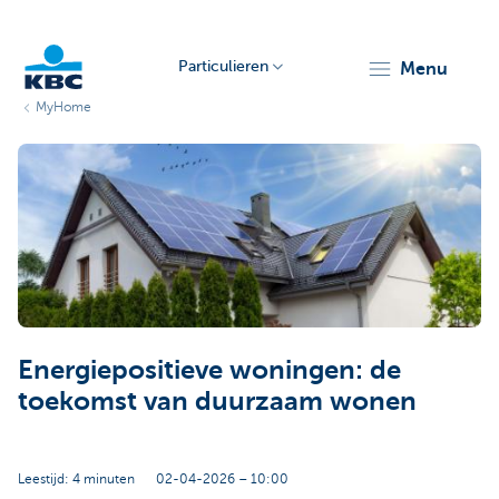
Particulieren
menu
MyHome
KBC
Particulieren
Energiepositieve woningen: de
toekomst van duurzaam wonen
Leestijd: 4 minuten
02-04-2026 – 10:00