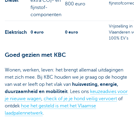
Diesel
extra CO₂- en
fijnstofcorrec
800 euro
fijnstof-
componenten
Vrijstelling in
Elektrisch
0 euro
0 euro
Vlaanderen v
100% EV’s
Goed gezien met KBC
Wonen, werken, leven: het brengt allemaal uitdagingen
met zich mee. Bij KBC houden we je graag op de hoogte
van wat er leeft op het vlak van
huisvesting, energie,
duurzaamheid en mobiliteit
. Lees ons
keuzeadvies voor
je nieuwe wagen
,
check of je je hond veilig vervoert
of
ontdek
hoe het gesteld is met het Vlaamse
laadpalennetwerk
.