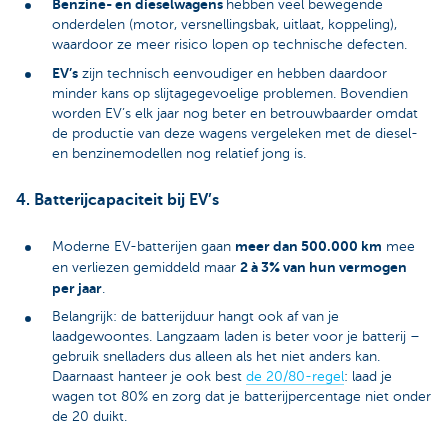
Benzine- en dieselwagens
hebben veel bewegende
onderdelen (motor, versnellingsbak, uitlaat, koppeling),
waardoor ze meer risico lopen op technische defecten.
EV’s
zijn technisch eenvoudiger en hebben daardoor
minder kans op slijtagegevoelige problemen. Bovendien
worden EV’s elk jaar nog beter en betrouwbaarder omdat
de productie van deze wagens vergeleken met de diesel-
en benzinemodellen nog relatief jong is.
4. Batterijcapaciteit bij EV’s
meer dan 500.000 km
Moderne EV-batterijen gaan
mee
2 à 3% van hun vermogen
en verliezen gemiddeld maar
per jaar
.
Belangrijk: de batterijduur hangt ook af van je
laadgewoontes. Langzaam laden is beter voor je batterij –
gebruik snelladers dus alleen als het niet anders kan.
Daarnaast hanteer je ook best
de 20/80-regel
: laad je
wagen tot 80% en zorg dat je batterijpercentage niet onder
de 20 duikt.