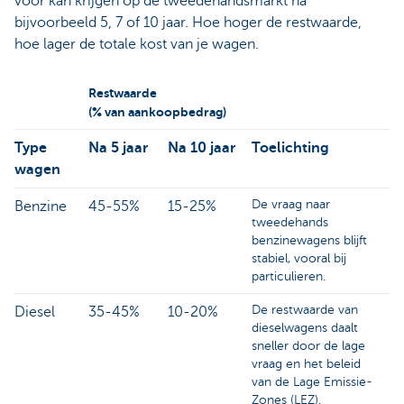
voor kan krijgen op de tweedehandsmarkt na
bijvoorbeeld 5, 7 of 10 jaar. Hoe hoger de restwaarde,
hoe lager de totale kost van je wagen.
Restwaarde
(% van aankoopbedrag)
Type
Na 5 jaar
Na 10 jaar
Toelichting
wagen
De vraag naar
Benzine
45-55%
15-25%
tweedehands
benzinewagens blijft
stabiel, vooral bij
particulieren.
De restwaarde van
Diesel
35-45%
10-20%
dieselwagens daalt
sneller door de lage
vraag en het beleid
van de Lage Emissie-
Zones (LEZ).