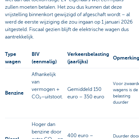
zullen moeten betalen. Het zou dus kunnen dat deze
vrijstelling binnenkort gewijzigd of afgeschaft wordt – al
werd de eerste wijziging die zou ingaan op 1 januari 2026
uitgesteld. Fiscaal gezien blijft de elektrische wagen dus
aantrekkelijk.
Type
BIV
Verkeersbelasting
Opmerkin
wagen
(eenmalig)
(jaarlijks)
Afhankelijk
van
Voor zwaard
vermogen +
Gemiddeld 150
wagens is de
Benzine
belasting
CO₂–uitstoot.
euro – 350 euro
duurder
Hoger dan
benzine door
400 euro –
Duurder doo