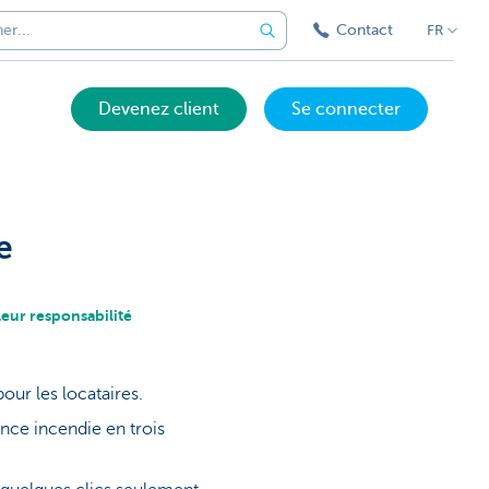
Contact
FR
Devenez client
Se connecter
e
leur responsabilité
.
pour les locataires.
nce incendie en trois