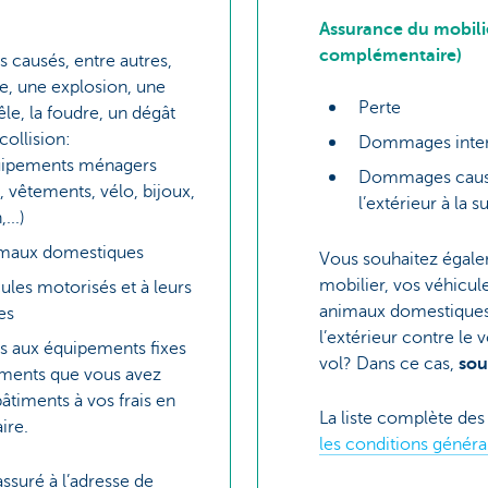
Assurance du mobilie
complémentaire)
causés, entre autres,
e, une explosion, une
Perte
êle, la foudre, un dégât
collision:
Dommages inten
uipements ménagers
Dommages causé
 vêtements, vélo, bijoux,
l’extérieur à la 
...)
imaux domestiques
Vous souhaitez égale
mobilier, vos véhicul
ules motorisés et à leurs
animaux domestiques 
es
l’extérieur contre le v
 aux équipements fixes
vol? Dans ce cas,
sou
ments que vous avez
âtiments à vos frais en
La liste complète des
ire.
les conditions généra
assuré à l’adresse de