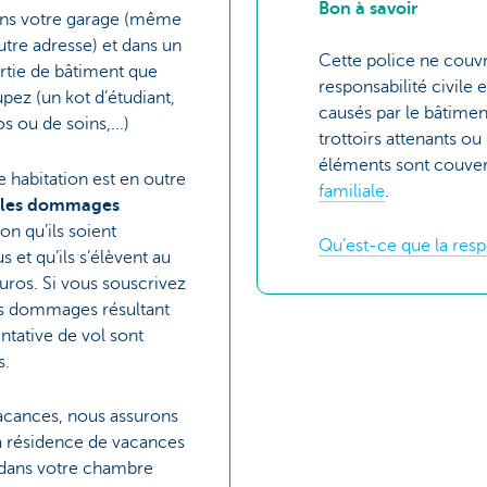
Bon à savoir
dans votre garage (même
 autre adresse) et dans un
Cette police ne couvr
rtie de bâtiment que
responsabilité civil
pez (un kot d’étudiant,
causés par le bâtiment,
 ou de soins,...)
trottoirs attenants o
éléments sont couver
 habitation est en outre
familiale
.
 les dommages
ion qu’ils soient
Qu’est-ce que la respo
 et qu’ils s’élèvent au
ros. Si vous souscrivez
les dommages résultant
ntative de vol sont
s.
vacances, nous assurons
a résidence de vacances
 dans votre chambre