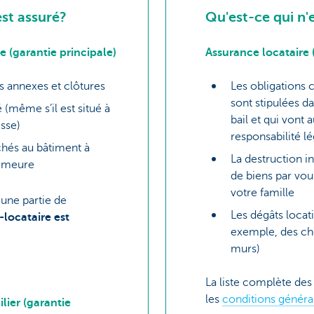
est assuré?
Qu'est-ce qui n'
e (garantie principale)
Assurance locataire 
es annexes et clôtures
Les obligations
sont stipulées d
 (même s’il est situé à
bail et qui vont 
sse)
responsabilité l
chés au bâtiment à
La destruction in
demeure
de biens par vo
votre famille
une partie de
Les dégâts locati
-locataire est
exemple, des che
murs)
La liste complète des
les
conditions généra
lier (garantie