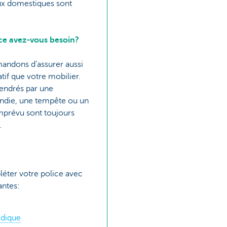
ux domestiques sont
ce avez-vous besoin?
ndons d’assurer aussi
tif que votre mobilier.
endrés par une
endie, une tempête ou un
mprévu sont toujours
r.
éter votre police avec
antes:
idique