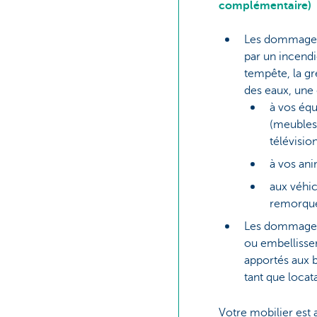
complémentaire)
Les dommages 
par un incendi
tempête, la gr
des eaux, une 
à vos éq
(meubles,
télévision,
à vos an
aux véhic
remorqu
Les dommages
ou embellisse
apportés aux b
tant que locata
Votre mobilier est 