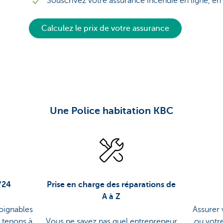
Souscrivez votre assurance incendie en ligne, en
Calculez le prix de votre assurance
Une Police habitation KBC
/24
Prise en charge des réparations de
A à Z
oignables
Assurer 
 tenons à
Vous ne savez pas quel entrepreneur
ou votr