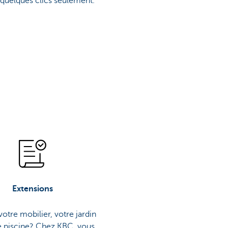
 quelques clics seulement.
Extensions
votre mobilier, votre jardin
e piscine? Chez KBC, vous