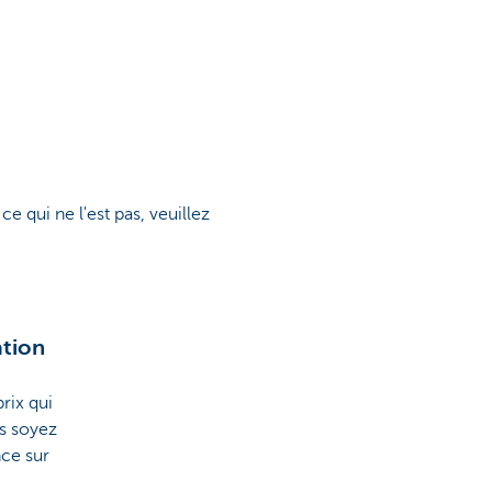
e qui ne l'est pas, veuillez
ation
rix qui
us soyez
nce sur