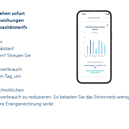
sehen sofort
swirkungen
azitätstarifs
er
ätstarif
en? Streuen Sie
everbrauch
en Tag, um
chnittlichen
nverbrauch zu reduzieren. So belasten Sie das Stromnetz wenig
hre Energierechnung senkt.