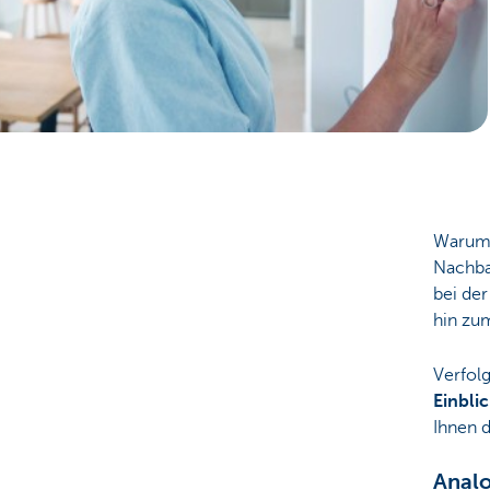
Particulieren
Warum 
Nachba
bei der
hin zu
Verfolg
Einbli
Ihnen d
Analo