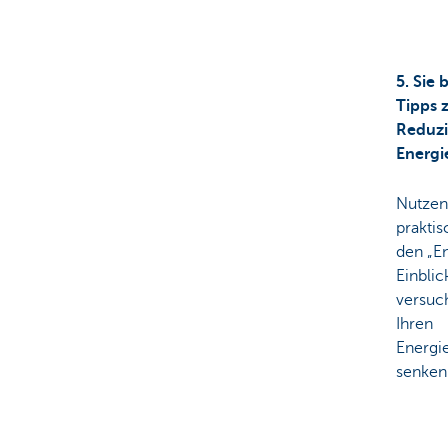
5. Sie
Tipps 
Reduzi
Energi
Nutzen 
praktis
den „E
Einblic
versuch
Ihren
Energi
senken