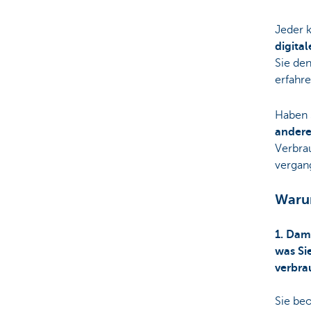
Jeder k
digital
Sie de
erfahr
Haben 
andere
Verbra
vergan
Warum
1. Dami
was Si
verbr
Sie be