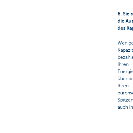
6. Sie 
die Au
des Kap
Wenig
Kapazit
bezahl
Ihren
Energi
über d
Ihren
durchs
Spitze
auch I