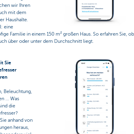
chen wir Ihren
uch mit dem
er Haushalte.
l: eine
fige Familie in einem 150 m² großen Haus. So erfahren Sie, ob
uch über oder unter dem Durchschnitt liegt.
t Sie
efresser
ren
, Beleuchtung,
n ... Was
ind die
efresser?
 Sie anhand von
ungen heraus,