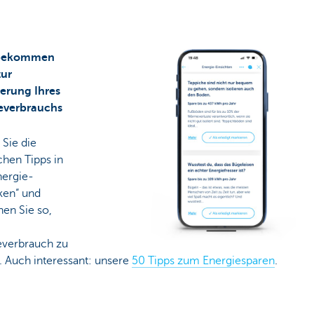
 bekommen
zur
erung Ihres
everbrauchs
Sie die
chen Tipps in
nergie-
ken“ und
en Sie so,
everbrauch zu
. Auch interessant: unsere
50 Tipps zum Energiesparen
.