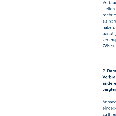
Verbra
stellen
mehr o
als no
haben.
benöti
verknüp
Zähler.
2. Dami
Verbra
andere
vergle
Anhand
eingeg
zu Ihr