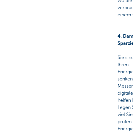
wo Sie
verbra
einem v
4. Dam
Sparzi
Sie sin
Ihren
Energi
senken
Messer
digital
helfen 
Legen S
viel Si
prüfen
Energie