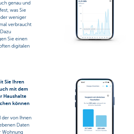
uch genau und
 fest, was Sie
der weniger
rmal verbraucht
 Dazu
gen Sie einen
ften digitalen
t Sie Ihren
uch mit dem
r Haushalte
ichen können
 der von Ihnen
ebenen Daten
er Wohnung