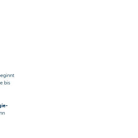
beginnt
e bis
gie-
ann