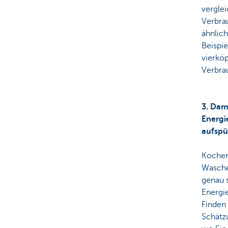
verglei
Verbra
ähnlich
Beispie
vierköp
Verbra
3. Dami
Energi
aufspü
Kochen
Wasche
genau s
Energi
Finden
Schätz