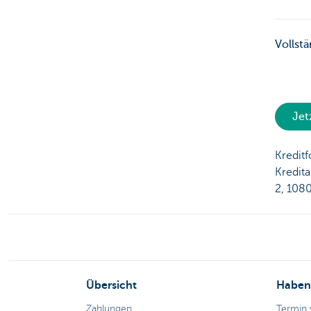
Vollst
Jet
Kreditf
Kredit
2, 108
Übersicht
Haben 
Zahlungen
Termin 