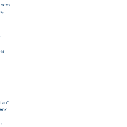
einem
s,
o
it
ufen*
len?
er