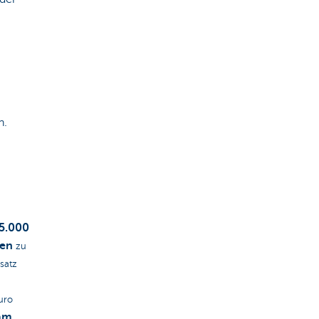
n.
25.000
ten
zu
ssatz
uro
 am