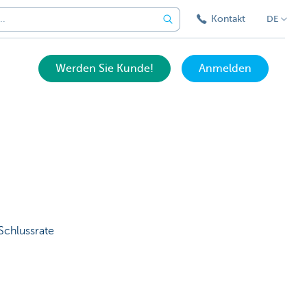
Kontakt
DE
Werden Sie Kunde!
Anmelden
Schlussrate