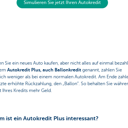
Simulieren Sie jetzt Ihren Autokredit
 Sie ein neues Auto kaufen, aber nicht alles auf einmal bezah
nem
Autokredit Plus, auch Ballonkredit
genannt, zahlen Sie
ich weniger als bei einem normalen Autokredit. Am Ende zahl
tzte erhöhte Rückzahlung, den „Ballon“. So behalten Sie währe
t Ihres Kredits mehr Geld.
 ist ein Autokredit Plus interessant?