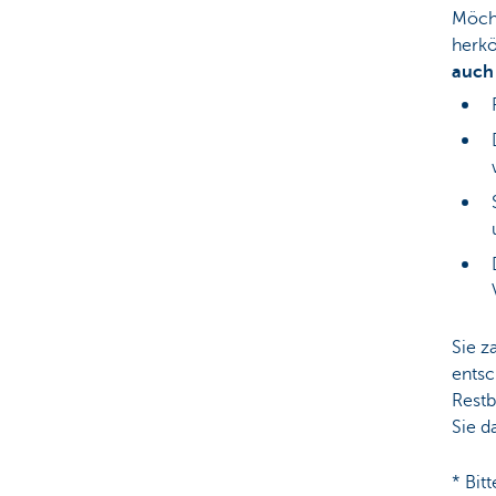
Möcht
herkö
auch 
Sie z
entsc
Restb
Sie d
* Bit