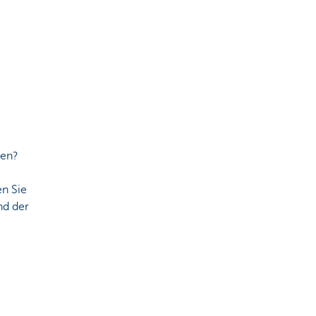
len?
en Sie
nd der