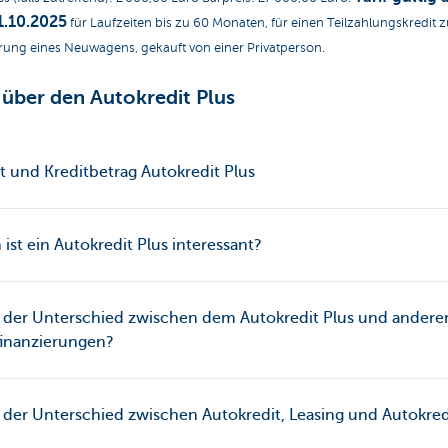
.10.2025
für Laufzeiten bis zu 60 Monaten, für einen Teilzahlungskredit z
rung eines Neuwagens, gekauft von einer Privatperson.
über den Autokredit Plus
it und Kreditbetrag Autokredit Plus
ist ein Autokredit Plus interessant?
t der Unterschied zwischen dem Autokredit Plus und andere
finanzierungen?
t der Unterschied zwischen Autokredit, Leasing und Autokred