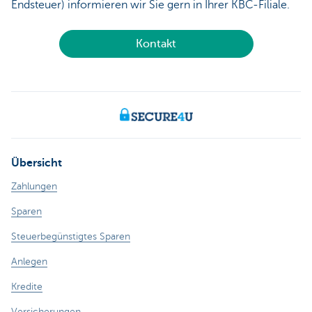
Endsteuer) informieren wir Sie gern in Ihrer KBC-Filiale.
Kontakt
Übersicht
Zahlungen
Sparen
Steuerbegünstigtes Sparen
Anlegen
Kredite
Versicherungen