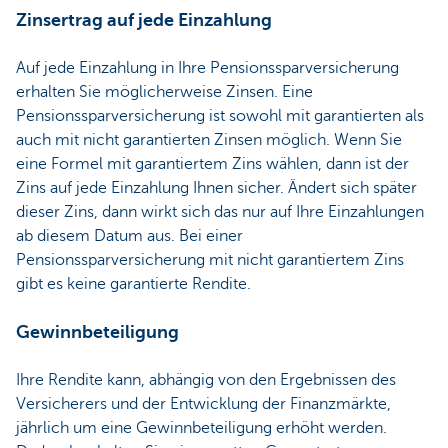
Zinsertrag auf jede Einzahlung
Auf jede Einzahlung in Ihre Pensionssparversicherung
erhalten Sie möglicherweise Zinsen. Eine
Pensionssparversicherung ist sowohl mit garantierten als
auch mit nicht garantierten Zinsen möglich. Wenn Sie
eine Formel mit garantiertem Zins wählen, dann ist der
Zins auf jede Einzahlung Ihnen sicher. Ändert sich später
dieser Zins, dann wirkt sich das nur auf Ihre Einzahlungen
ab diesem Datum aus. Bei einer
Pensionssparversicherung mit nicht garantiertem Zins
gibt es keine garantierte Rendite.
Gewinnbeteiligung
Ihre Rendite kann, abhängig von den Ergebnissen des
Versicherers und der Entwicklung der Finanzmärkte,
jährlich um eine Gewinnbeteiligung erhöht werden.