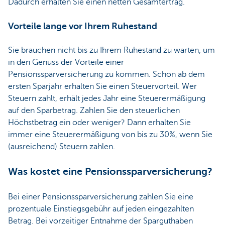
Dadurch erhalten Sie einen netten Gesamtertrag.
Vorteile lange vor Ihrem Ruhestand
Sie brauchen nicht bis zu Ihrem Ruhestand zu warten, um
in den Genuss der Vorteile einer
Pensionssparversicherung zu kommen. Schon ab dem
ersten Sparjahr erhalten Sie einen Steuervorteil. Wer
Steuern zahlt, erhält jedes Jahr eine Steuerermäßigung
auf den Sparbetrag. Zahlen Sie den steuerlichen
Höchstbetrag ein oder weniger? Dann erhalten Sie
immer eine Steuerermäßigung von bis zu 30%, wenn Sie
(ausreichend) Steuern zahlen.
Was kostet eine Pensionssparversicherung?
Bei einer Pensionssparversicherung zahlen Sie eine
prozentuale Einstiegsgebühr auf jeden eingezahlten
Betrag. Bei vorzeitiger Entnahme der Sparguthaben