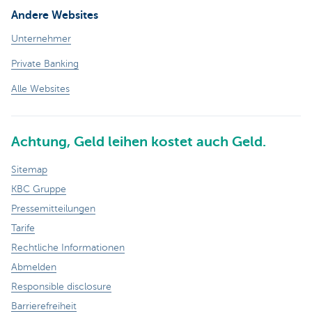
Andere Websites
Unternehmer
Private Banking
Alle Websites
Achtung, Geld leihen kostet auch Geld.
Sitemap
KBC Gruppe
Pressemitteilungen
Tarife
Rechtliche Informationen
Abmelden
Responsible disclosure
Barrierefreiheit