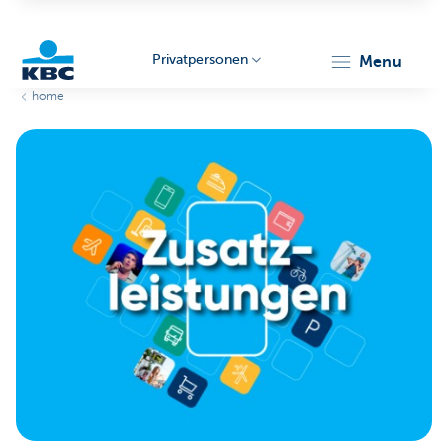
Privatpersonen
menu
home
KBC
Particulieren