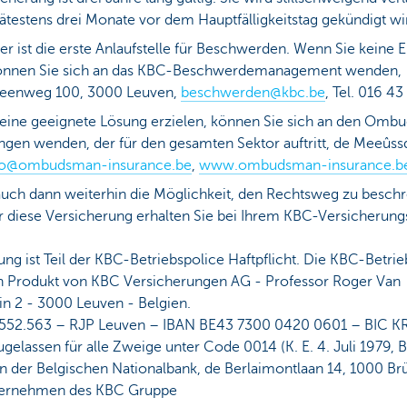
pätestens drei Monate vor dem Hauptfälligkeitstag gekündigt wi
ler ist die erste Anlaufstelle für Beschwerden. Wenn Sie keine 
können Sie sich an das KBC-Beschwerdemanagement wenden,
teenweg 100, 3000 Leuven,
beschwerden@kbc.be
, Tel. 016 43
eine geeignete Lösung erzielen, können Sie sich an den Omb
ngen wenden, der für den gesamten Sektor auftritt, de Meeûss
fo@ombudsman-insurance.be
,
www.ombudsman-insurance.b
auch dann weiterhin die Möglichkeit, den Rechtsweg zu beschre
r diese Versicherung erhalten Sie bei Ihrem KBC-Versicherungs
ng ist Teil der KBC-Betriebspolice Haftpflicht. Die KBC-Betrie
 ein Produkt von KBC Versicherungen AG - Professor Roger Van
in 2 - 3000 Leuven - Belgien.
552.563 – RJP Leuven – IBAN BE43 7300 0420 0601 – BIC 
lassen für alle Zweige unter Code 0014 (K. E. 4. Juli 1979, B.
on der Belgischen Nationalbank, de Berlaimontlaan 14, 1000 Brü
nternehmen des KBC Gruppe