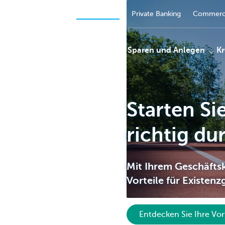
Unternehmer
Privatpersonen
Private Banking
Commerci
Zahlungen
Sparen und Anlegen
Kr
Starten S
KBC
richtig du
Mit Ihrem Geschäftsk
Vorteile für Existenz
Entdecken Sie Ihre Vor