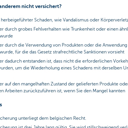
 anderem nicht versichert?
h herbeigeführter Schaden, wie Vandalismus oder Körperverlet
er durch grobes Fehlverhalten wie Trunkenheit oder einen ähn
 wurde
er durch die Verwendung von Produkten oder die Anwendung 
wurde, für die das Gesetz strafrechtliche Sanktionen vorsieht
r dadurch entstanden ist, dass nicht die erforderlichen Vorke
wurden, um die Wiederholung eines Schadens mit derselben U
er auf den mangelhaften Zustand der gelieferten Produkte ode
en Arbeiten zurückzuführen ist, wenn Sie den Mangel kannten
s
icherung unterliegt dem belgischen Recht.
cherung ist drei Jahre lang gültig. Sie wird stillschweigend verl