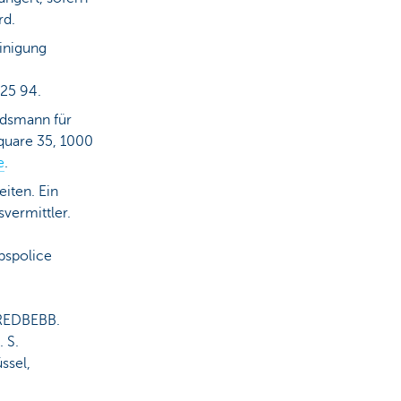
rd.
Einigung
 25 94.
udsmann für
quare 35, 1000
e
.
iten. Ein
vermittler.
bspolice
KREDBEBB.
 S.
ssel,