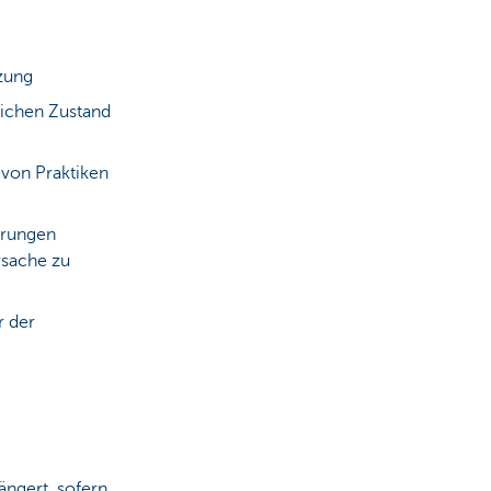
zung
lichen Zustand
von Praktiken
hrungen
rsache zu
r der
ängert, sofern