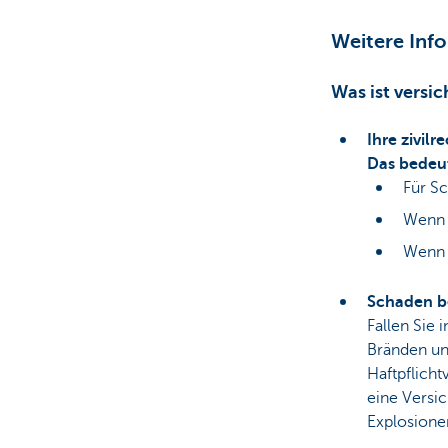
Weitere Info
Was ist versic
Ihre zivilr
Das bedeut
Für Sc
Wenn 
Wenn I
Schaden be
Fallen Sie 
Bränden und
Haftpflicht
eine Versi
Explosione