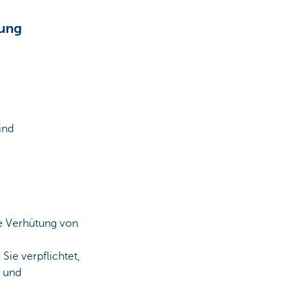
rung
ind
ie Verhütung von
Sie verpflichtet,
e und