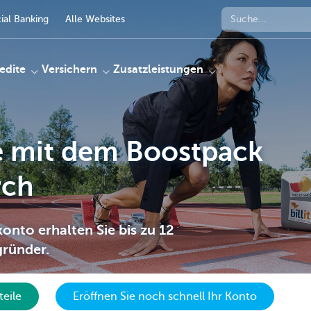
al Banking
Alle Websites
edite
Versichern
Zusatzleistungen
ie mit dem Boostpack
rch
onto erhalten Sie bis zu 12
gründer.
teile
Eröffnen Sie noch schnell Ihr Konto