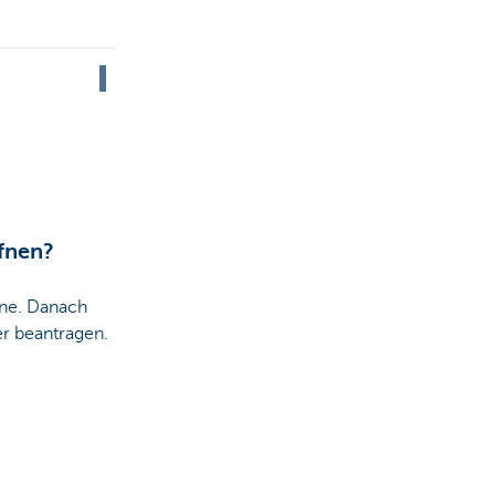
fnen?
ine. Danach
er beantragen.