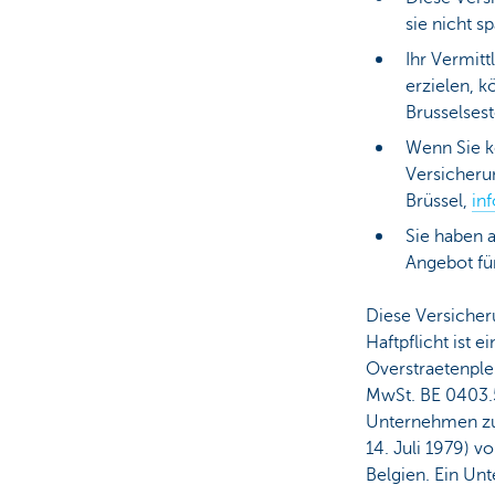
sie nicht s
Ihr Vermitt
erzielen, 
Brusselses
Wenn Sie k
Versicheru
Brüssel,
in
Sie haben 
Angebot fü
Diese Versicheru
Haftpflicht ist
Overstraetenple
MwSt. BE 0403.
Unternehmen zuge
14. Juli 1979) v
Belgien. Ein U