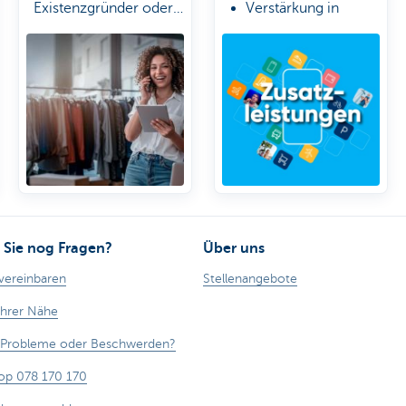
Existenzgründer oder
Verstärkung in
wachsende
Reichweite
Unternehmen
Sie behalten die
bedeuten kann.
Kontrolle
Sie nog Fragen?
Über uns
vereinbaren
Stellenangebote
Ihrer Nähe
, Probleme oder Beschwerden?
op 078 170 170