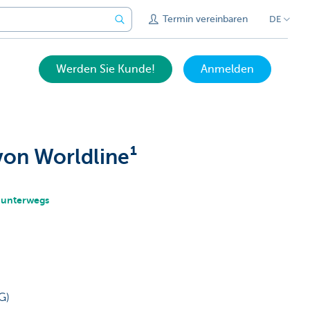
Termin vereinbaren
DE
Werden Sie Kunde!
Anmelden
on Worldline¹
r unterwegs
G)