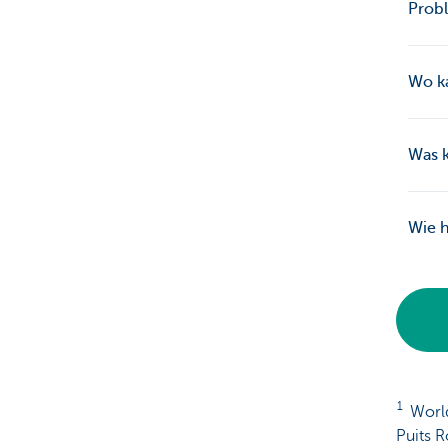
Prob
Wo ka
Was 
Wie h
1
World
Puits 