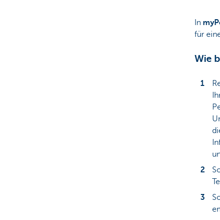
In
myPo
für ein
Wie b
Re
Ih
Pe
Un
di
In
u
So
Te
So
e