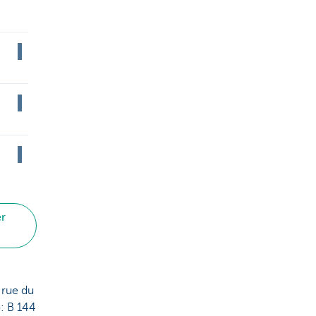
er
 rue du
: B 144