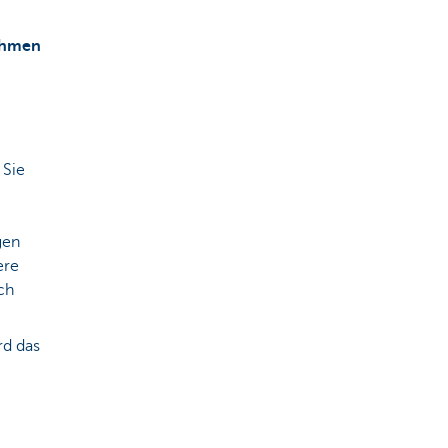
nahmen
 Sie
gen
ere
ch
rd das