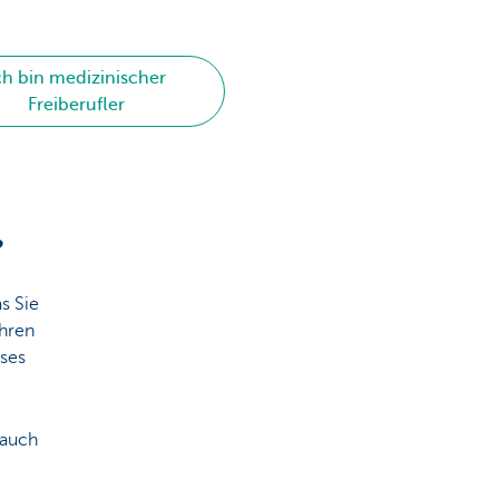
ch bin medizinischer
Freiberufler
?
as Sie
Ihren
eses
 auch