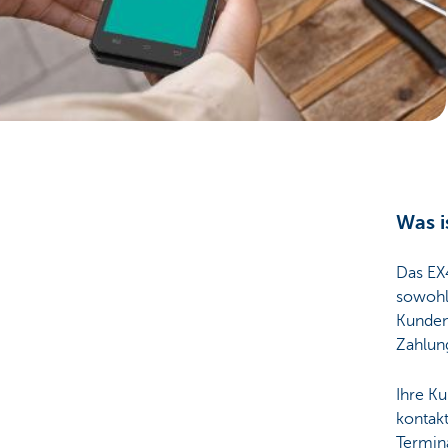
Unternehmer
Was i
Das EX
sowohl
Kunden
Zahlun
Ihre K
kontak
Termina