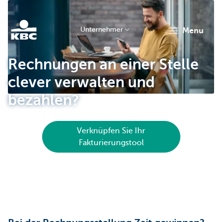
Unternehmer
menu
KBC
Rechnungen an einer Stelle
clever verwalten und
bezahlen?
Verknüpfen Sie Ihr
Unternehmer
Fakturierungstool