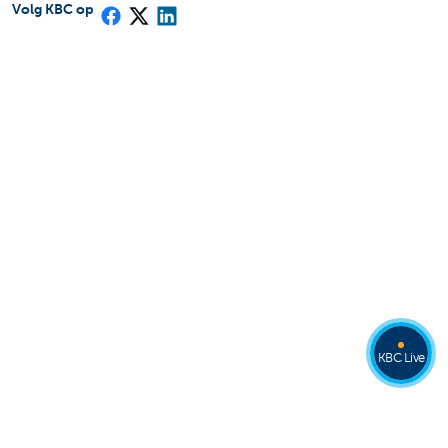
Volg KBC op
KBC Live