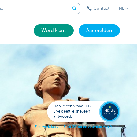
Contact
NL
Word klant
Aanmelden
Bel
een
KBC
Live
expert
Heb je een vraag: KBC
078
KBC Live
Live geeft je snel een
152
klik voor hulp
antwoord.
153
E
l
k
e
w
e
r
k
d
a
g
v
a
n
8
t
o
t
2
2
u
u
r
e
n
z
a
t
e
r
d
a
g
v
a
n
9
t
o
t
1
7
u
u
r
.