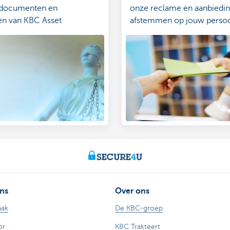
e documenten en
onze reclame en aanbiedi
nen van KBC Asset
afstemmen op jouw persoo
nt.
situatie.
ns
Over ons
aak
De KBC-groep
or
KBC Trakteert