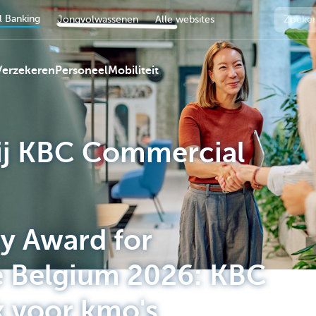
 Banking
Jongvolwassenen
Alle websites
Verzekeren
Personeel
Mobiliteit
j KBC Commercial
 Award for
e Belgium 2026: KBC
k voor kmo's