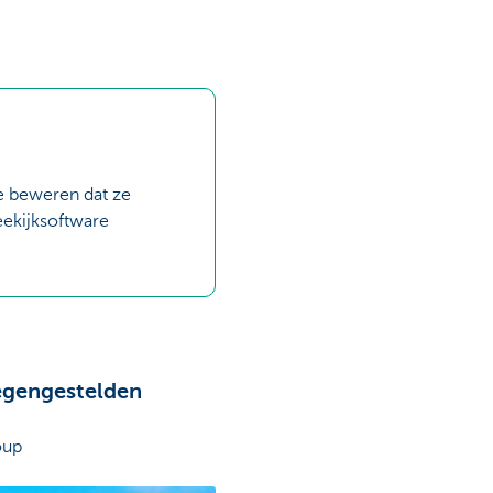
Ze beweren dat ze
eekijksoftware
tegengestelden
oup