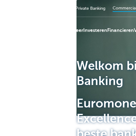
Commercial
Particulieren
Ondernemers
Private Banking
Betalingsverkeer
Investeren
Financieren
Welkom bi
KBC
Banking
Euromoney
Excellenc
beste ban