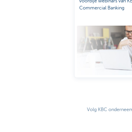
voorbije webinars van K
Commercial Banking
Volg KBC onderneemt 