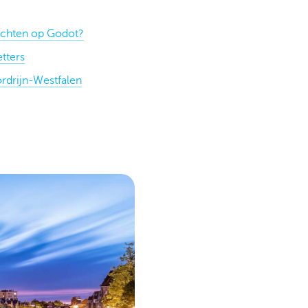
achten op Godot?
tters
ordrijn-Westfalen