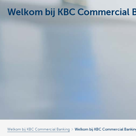
Welkom bij KBC Commercial 
Corporate
Welkom bij KBC Commercial Banking
Welkom bij KBC Commercial Bankin