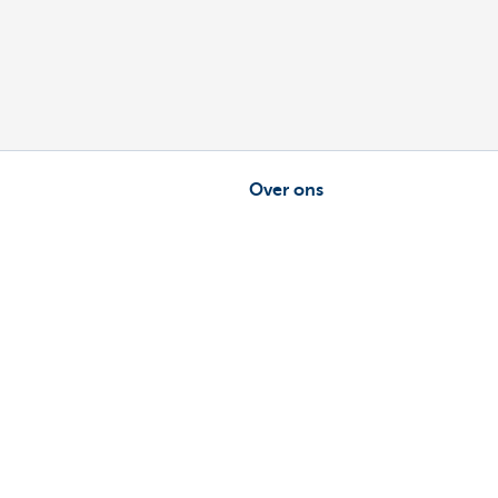
Over ons
ebeheerder in je buurt
Commercial Banking
De KBC-groep
uggestie?
KBC Trakteert
Persberichten
Sponsoring
Jobs
Duurzaamheid