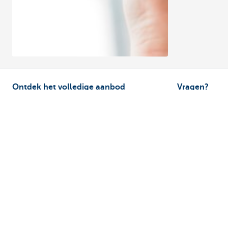
Ontdek het volledige aanbod
Vragen?
Betalingsverkeer
Vind een relati
Investeren
Contacteer ons
Financieren
Een klacht of s
Verzekeren
Personeel
Mobiliteit