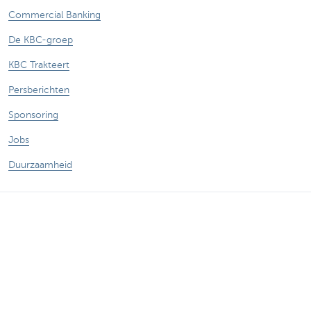
Commercial Banking
De KBC-groep
KBC Trakteert
Persberichten
Sponsoring
Jobs
Duurzaamheid
Sitemap
Juridische Informatie
Over KBC
Jobs
Persberichten