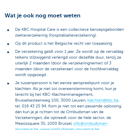
Wat je ook nog moet weten
De KBC Hospital Care is een collectieve beroepsgebonden
ziekteverzekering (hospitalisatieverzekering).
Op dit product is het Belgische recht van toepassing.
De verzekering geldt voor 1 jaar. Ze wordt op de vervaldag
telkens stilzwijgend verlengd voor dezelfde duur, tenzij ze
uiterlijk 2 maanden (door de verzekeringnemer) of 3
maanden (door de verzekeraar) voor de hoofdvervaldag
wordt opgezegd.
Je tussenpersoon is het eerste aanspreekpunt voor je
klachten. Als je niet tot overeenstemming komt, kun je
terecht bij het KBC-Klachtenmanagement,
Brusselsesteenweg 100, 3000 Leuven,
klachten@kbc.be
,
tel. 016 43 25 94. Kom je niet tot een passende oplossing,
dan kun je je richten tot de Ombudsman van de
Verzekeringen, die optreedt voor de hele sector, de
Meeûssquare 35, 1000 Brussel,
info@ombudsman-
insurance.be
,
www.ombudsman-insurance.be
.