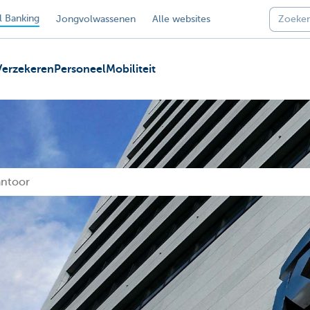
 Banking
Jongvolwassenen
Alle websites
Verzekeren
Personeel
Mobiliteit
Onze nationale kantoren