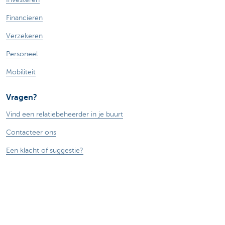
Financieren
Verzekeren
Personeel
Mobiliteit
Vragen?
Vind een relatiebeheerder in je buurt
Contacteer ons
Een klacht of suggestie?
Over ons
Commercial Banking
De KBC-groep