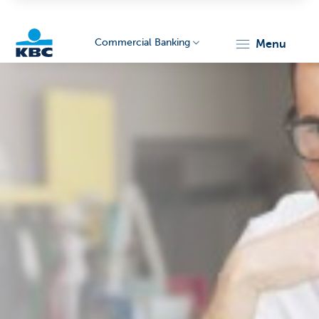
Commercial Banking
menu
KBC
Corporate