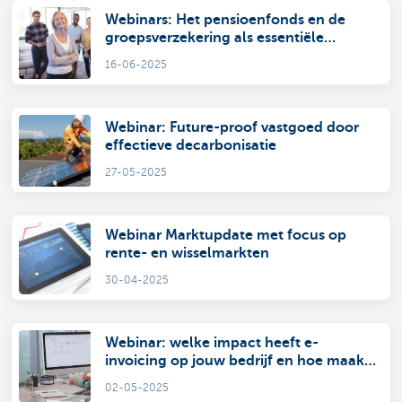
Webinars: Het pensioenfonds en de
groepsverzekering als essentiële
elementen in een modern
16-06-2025
verloningsbeleid
Webinar: Future-proof vastgoed door
effectieve decarbonisatie
27-05-2025
Webinar Marktupdate met focus op
rente- en wisselmarkten
30-04-2025
Webinar: welke impact heeft e-
invoicing op jouw bedrijf en hoe maak
je de transitie?
02-05-2025