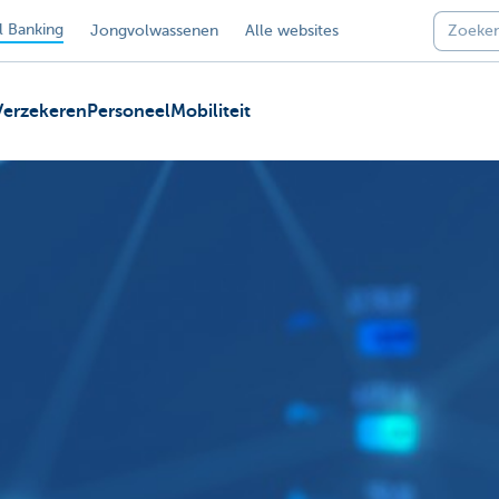
 Banking
Jongvolwassenen
Alle websites
Verzekeren
Personeel
Mobiliteit