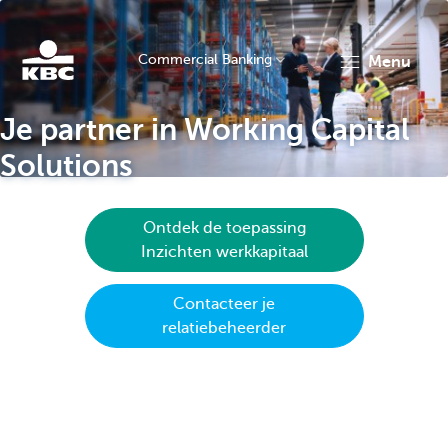
Commercial Banking
menu
KBC
Je partner in Working Capital
Solutions
Ontdek de toepassing
Inzichten werkkapitaal
Corporate
Contacteer je
relatiebeheerder