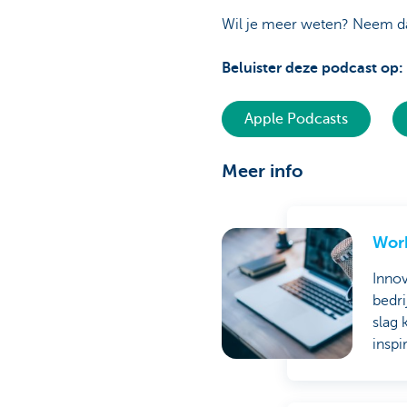
Wil je meer weten? Neem da
Beluister deze podcast op:
Apple Podcasts
Meer info
Work
Innov
bedri
slag 
inspi