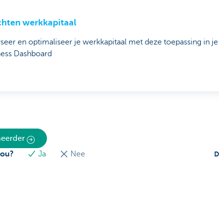
chten werkkapitaal
seer en optimaliseer je werkkapitaal met deze toepassing in je
ness Dashboard
eheerder
jou?
Ja
Nee
D