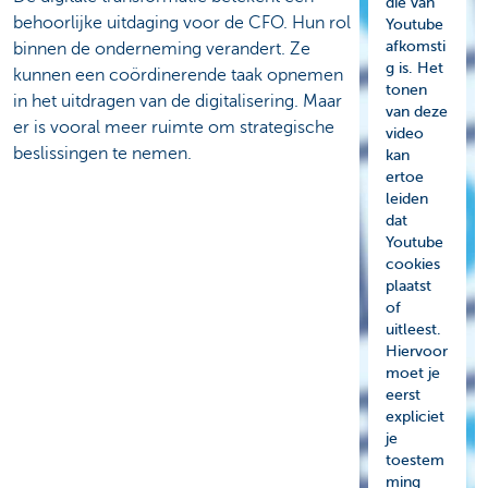
die van
behoorlijke uitdaging voor de CFO. Hun rol
Youtube
afkomsti
binnen de onderneming verandert. Ze
g is. Het
kunnen een coördinerende taak opnemen
tonen
in het uitdragen van de digitalisering. Maar
van deze
er is vooral meer ruimte om strategische
video
beslissingen te nemen.
kan
ertoe
leiden
dat
Youtube
cookies
plaatst
of
uitleest.
Hiervoor
moet je
eerst
expliciet
je
toestem
ming