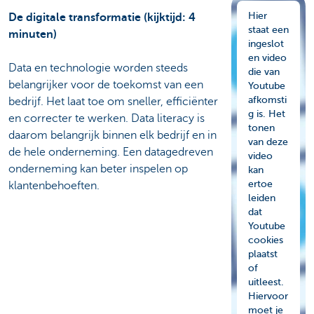
Hier
De digitale transformatie (kijktijd: 4
staat een
minuten)
ingeslot
en video
Data en technologie worden steeds
die van
belangrijker voor de toekomst van een
Youtube
afkomsti
bedrijf. Het laat toe om sneller, efficiënter
g is. Het
en correcter te werken. Data literacy is
tonen
daarom belangrijk binnen elk bedrijf en in
van deze
de hele onderneming. Een datagedreven
video
onderneming kan beter inspelen op
kan
ertoe
klantenbehoeften.
leiden
dat
Youtube
cookies
plaatst
of
uitleest.
Hiervoor
moet je