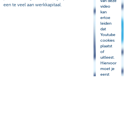
van deze
een te veel aan werkkapitaal.
video
kan
ertoe
leiden
dat
Youtube
cookies
plaatst
of
uitleest.
Hiervoor
moet je
eerst
expliciet
je
toestem
ming
geven.
Meer
informati
e vind je
in onze