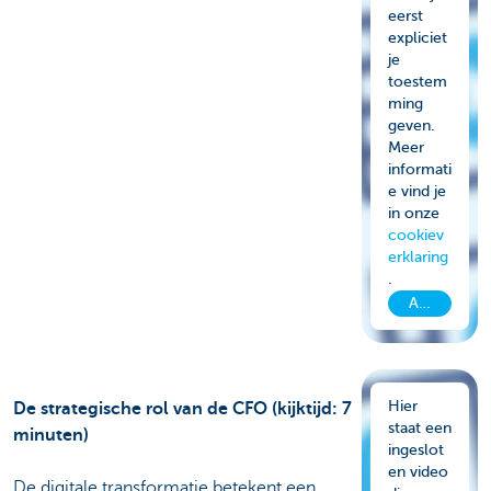
eerst
expliciet
je
toestem
ming
geven.
Meer
informati
e vind je
in onze
cookiev
erklaring
.
Aanvaard c
Hier
De strategische rol van de CFO (kijktijd: 7
staat een
minuten)
ingeslot
en video
De digitale transformatie betekent een