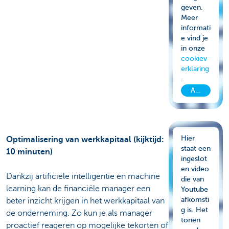
geven.
Meer
informati
e vind je
in onze
cookiev
erklaring
.
Aanvaard c
Hier
Optimalisering van werkkapitaal (kijktijd:
staat een
10 minuten)
ingeslot
en video
Dankzij artificiële intelligentie en machine
die van
learning kan de financiële manager een
Youtube
afkomsti
beter inzicht krijgen in het werkkapitaal van
g is. Het
de onderneming. Zo kun je als manager
tonen
proactief reageren op mogelijke tekorten of