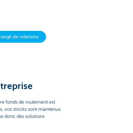
hargé de relations
ntreprise
otre fonds de roulement est
mps, vos stocks sont maintenus
se donc des solutions