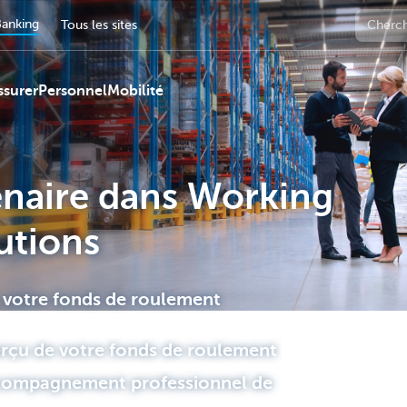
anking
Tous les sites
ssurer
Personnel
Mobilité
enaire dans Working
utions
s votre fonds de roulement
perçu de votre fonds de roulement
ccompagnement professionnel de