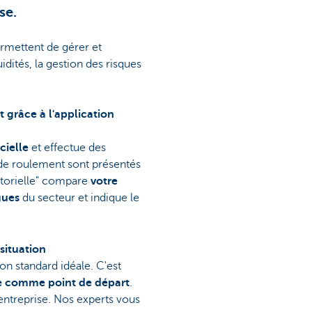
se.
rmettent de gérer et
idités, la gestion des risques
 grâce à l'application
icielle
et effectue des
s de roulement sont présentés
ectorielle" compare
votre
gues
du secteur et indique le
situation
ion standard idéale. C'est
ue comme point de départ
.
 entreprise. Nos experts vous