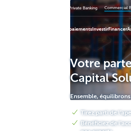
Commercial B
Particuliers
Entreprendre
Private Banking
Services de paiements
Investir
Financer
A
Votre part
KBC
Capital Sol
­­Ensemble, équilibron
Tirez parti de l’a
Bénéficiez de l’a