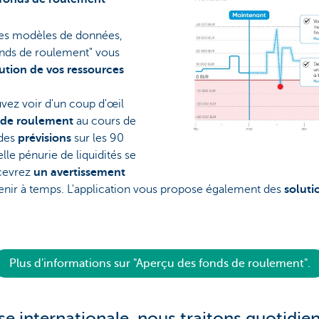
des modèles de données,
fonds de roulement" vous
ution de vos ressources
uvez voir d'un coup d'œil
s de roulement
au cours de
des
prévisions
sur les 90
elle pénurie de liquidités se
ecevrez
un avertissement
venir à temps. L'application vous propose également des
soluti
Plus d'informations sur "Aperçu des fonds de roulement".
ise internationale, nous traitons quotidi