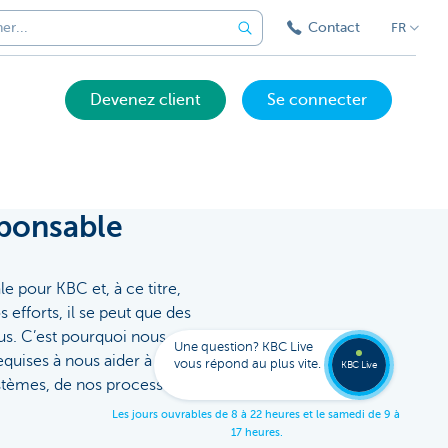
Contact
FR
Devenez client
Se connecter
sponsable
e pour KBC et, à ce titre,
Appele
 efforts, il se peut que des
un
expert
us. C’est pourquoi nous
KBC
Une question? KBC Live
Live
quises à nous aider à
vous répond au plus vite.
078 15
KBC Live
154
systèmes, de nos processus et
L
e
s
j
o
u
r
s
o
u
v
r
a
b
l
e
s
d
e
8
à
2
2
h
e
u
r
e
s
e
t
l
e
s
a
m
e
d
i
d
e
9
à
1
7
h
e
u
r
e
s
.