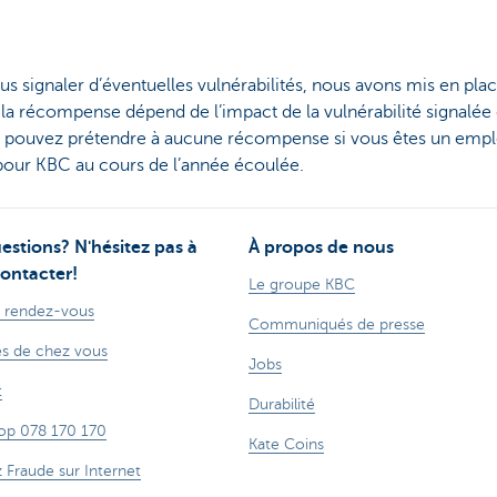
s signaler d’éventuelles vulnérabilités, nous avons mis en pla
a récompense dépend de l’impact de la vulnérabilité signalée 
e pouvez prétendre à aucune récompense si vous êtes un empl
 pour KBC au cours de l’année écoulée.
estions? N'hésitez pas à
À propos de nous
ontacter!
Le groupe KBC
 rendez-vous
Communiqués de presse
s de chez vous
Jobs
t
Durabilité
op 078 170 170
Kate Coins
z Fraude sur Internet