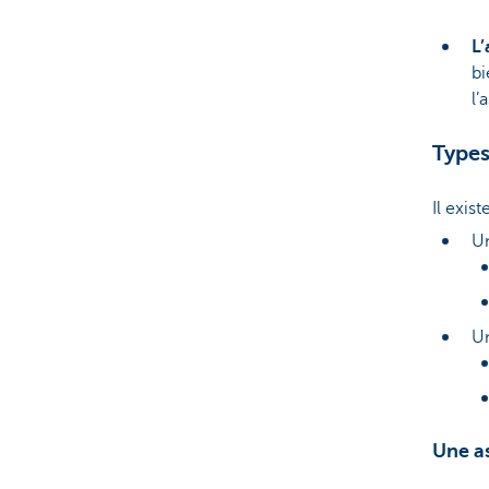
L
bi
l’
Types
Il exis
Un
Un
Une a