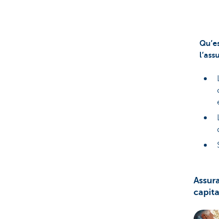
Qu’es
l’as
Assur
capita