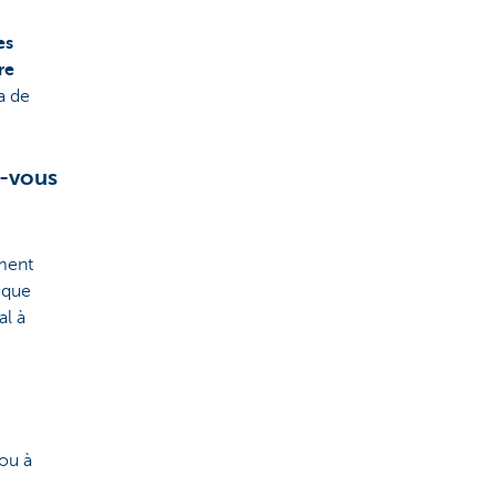
es
re
a de
z-vous
ement
rique
al à
 ou à