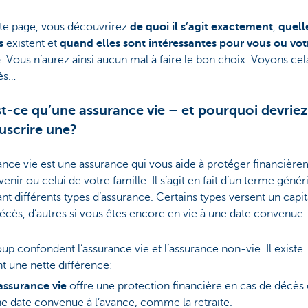
tte page, vous découvrirez
de quoi il s’agit exactement
,
quell
s
existent et
quand elles sont intéressantes pour vous ou vot
e
. Vous n’aurez ainsi aucun mal à faire le bon choix. Voyons cel
rès…
t-ce qu’une assurance vie – et pourquoi devrie
uscrire une?
ance vie est une assurance qui vous aide à protéger financièr
venir ou celui de votre famille. Il s’agit en fait d’un terme géné
nt différents types d’assurance. Certains types versent un capit
écès, d’autres si vous êtes encore en vie à une date convenue.
p confondent l’assurance vie et l’assurance non-vie. Il existe
t une nette différence:
assurance vie
offre une protection financière en cas de décès
e date convenue à l’avance, comme la retraite.