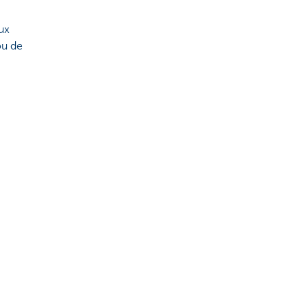
ux
ou de