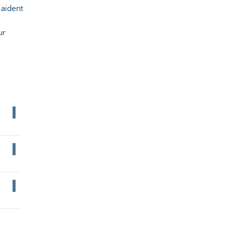
 aident
ur