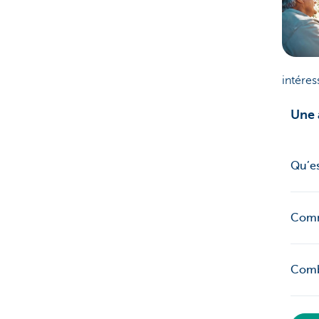
intéres
Une 
Qu’es
Comm
Combi