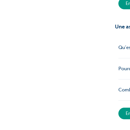
En
Une a
Qu’es
Pourq
Comb
En