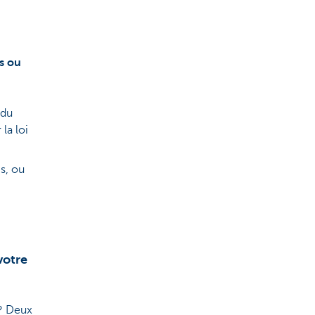
s ou
 du
la loi
is, ou
votre
e? Deux