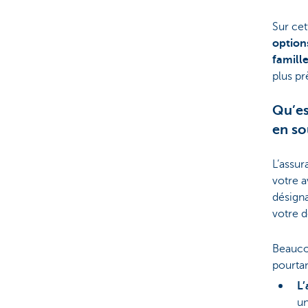
Sur ce
option
famill
plus p
Qu’es
en so
L’assur
votre a
désigna
votre d
Beaucou
pourtan
L’
un