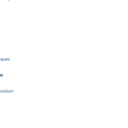
tiques
nt
sition