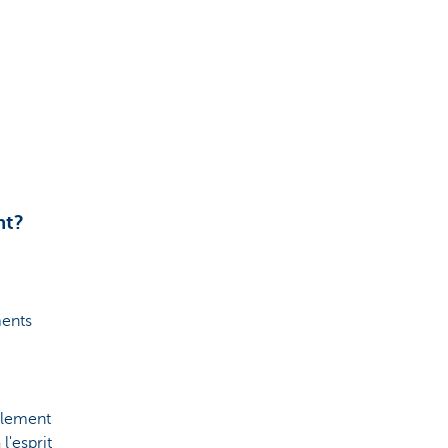
nt?
ments
ilement
l'esprit