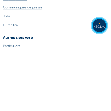
Communiqués de presse
Jobs
Durabilité
KBC Live
Autres sites web
Particuliers
Commercial Banking
Private banking
KBC Brussels
Groupe KBC
Tous les sites web
Attention, emprunter de l'argent coûte aussi