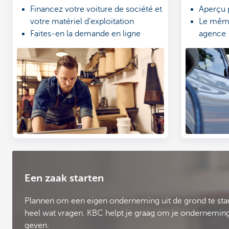
Financez votre voiture de société et
Aperçu 
votre matériel d’exploitation
Le même 
Faites-en la demande en ligne
agence
Bénéficiez d'un taux de financement
Simulez
compétitif
Een zaak starten
Plannen om een eigen onderneming uit de grond te stam
heel wat vragen. KBC helpt je graag om je onderneming 
geven.