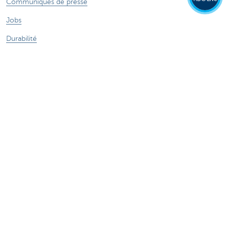
Communiqués de presse
Jobs
Durabilité
Autres sites web
Particuliers
Commercial Banking
Private banking
KBC Brussels
Groupe KBC
Tous les sites web
Attention, emprunter de l'argent coûte aussi
de l'argent.