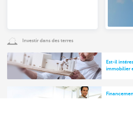
Investir dans des terres
Est-il intére
immobilier 
Financement
pour l'acha
d'exploitati