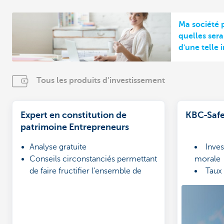
Ma société p
quelles ser
d'une telle i
Tous les produits d’investissement
Expert en constitution de
KBC-Safe
patrimoine Entrepreneurs
Analyse gratuite
Inves
Conseils circonstanciés permettant
morale
de faire fructifier l'ensemble de
Taux 
votre patrimoine
Duré
Exclusivement pour les
entrepreneurs