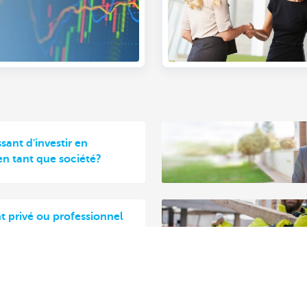
ssant d'investir en
en tant que société?
 privé ou professionnel
t d'un immeuble
on?