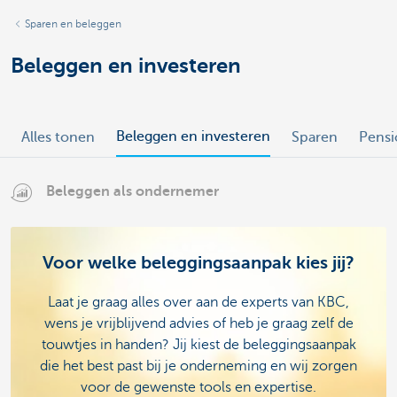
Sparen en beleggen
Beleggen en investeren
Beleggen en investeren
Alles tonen
Sparen
Pensi
Beleggen als ondernemer
Voor welke beleggingsaanpak kies jij?
Laat je graag alles over aan de experts van KBC,
wens je vrijblijvend advies of heb je graag zelf de
touwtjes in handen? Jij kiest de beleggingsaanpak
die het best past bij je onderneming en wij zorgen
voor de gewenste tools en expertise.