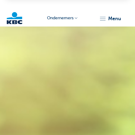
Ondernemers
menu
KBC
Ondernemers