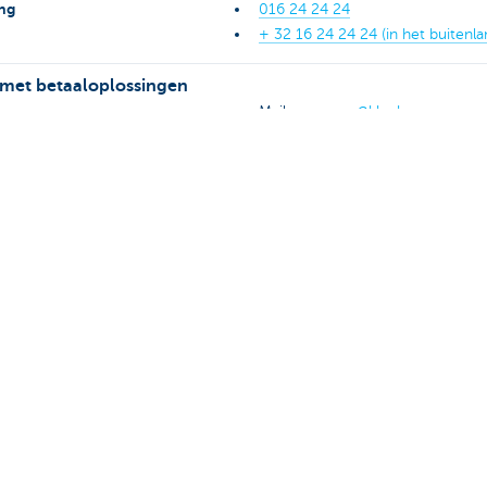
ng
016 24 24 24
+ 32 16 24 24 24 (in het buitenla
 met betaaloplossingen
Mail naar
epay@kbc.be
taalknop, Payconiq, enz.
 smartphone verloren?
+ 32 16 432 000
KBC Business blokkeren
24/7
Lees meer over onze klokkenluid
 onethisch gedrag bij KBC
melding
.
jou?
Ja
Nee
Deel deze 