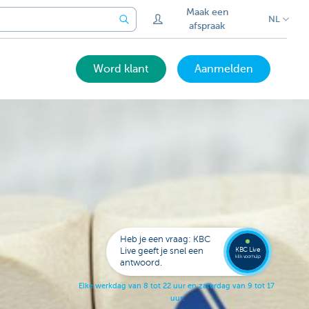
Maak een
NL
afspraak
Word klant
Aanmelden
Bel
een
KBC
Live
expert
Heb je een vraag: KBC
078
KBC Live
Live geeft je snel een
152
klik voor hulp
antwoord.
153
E
l
k
e
w
e
r
k
d
a
g
v
a
n
8
t
o
t
2
2
u
u
r
e
n
z
a
t
e
r
d
a
g
v
a
n
9
t
o
t
1
7
u
u
r
.