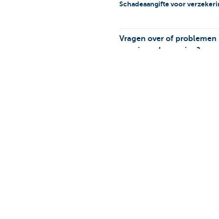
Schadeaangifte voor verzekeri
Vragen over of problemen
voor je onderneming?
KBC-betaalterminal, KBC-Be
Slachtoffer van fraude of
KBC Touch, KBC Mobile of 
Wil je wangedrag, misstanden of
melden?
Is deze pagina nuttig voor 