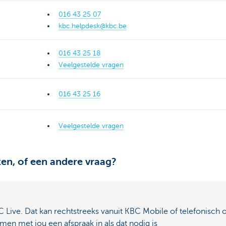
016 43 25 07
kbc.helpdesk@kbc.be
016 43 25 18
Veelgestelde vragen
016 43 25 16
Veelgestelde vragen
en, of een andere vraag?
 Live. Dat kan rechtstreeks vanuit KBC Mobile of telefonisch o
en met jou een afspraak in als dat nodig is