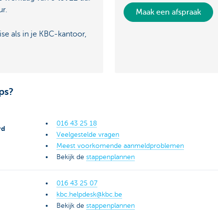
ur.
Maak een afspraak
ise als in je KBC-kantoor,
ps?
016 43 25 1
8
rd
Veelgestelde vragen
Meest voorkomende aanmeldproblemen
Bekijk de
stappenplannen
016 43 25 07
kbc.helpdesk@kbc.be
Bekijk de
stappenplannen