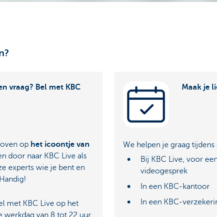
n?
en vraag? Bel met KBC
Maak je l
sboven op
het icoontje van
We helpen je graag tijdens
en door naar KBC Live als
Bij KBC Live, voor ee
ze experts wie je bent en
videogesprek
 Handig!
In een KBC-kantoor
In een KBC-verzeker
l met KBC Live op het
 werkdag van 8 tot 22 uur