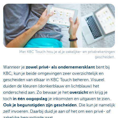
Met KBC Touch hou je al je zakelijke- en privérekeningen
gescheiden.
Wanneer je
zowel privé- als ondernemersklant
bent bij
KBC, kun je beide omgevingen zeer overzichtelijk en
gescheiden van elkaar in KBC Touch beheren. Visueel
duiden de kleuren (donkerblauw en lichtblauw) het
onderscheid aan. Zo bewaar je het
overzicht
en krijg je
toch
in één oogopslag
je inkomsten en uitgaven te zien.
Ook je begunstigden zijn gescheiden
. Die kun je namelijk
zelf invoeren. Daarbij duid je aan of het om een privé- of
zakelijke begunstigde gaat.