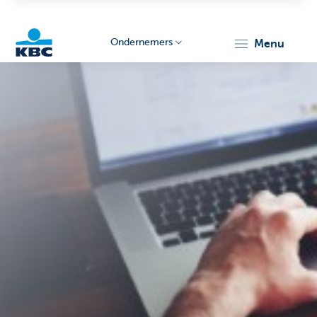
Ondernemers
menu
KBC
Ondernemers