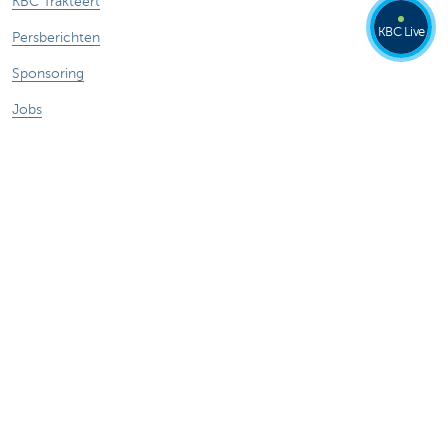
KBC Trakteert
KBC Live
Persberichten
Sponsoring
Jobs
Duurzaamheid
Andere websites
Particulieren
Commercial Banking
Private banking
KBC Brussels
KBC Groep
Alle websites