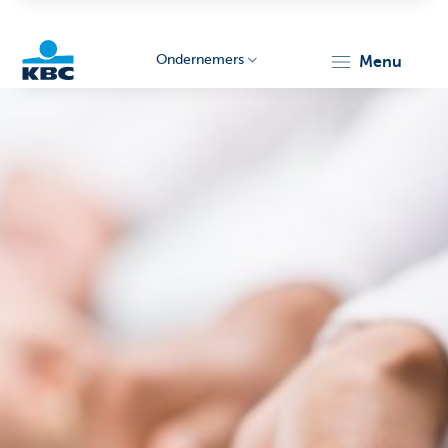
Ondernemers
menu
KBC
Ondernemers