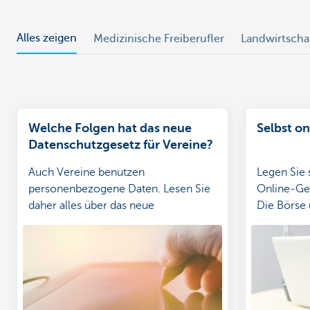
Alles zeigen
Medizinische Freiberufler
Landwirtscha
Welche Folgen hat das neue
Selbst o
Datenschutzgesetz für Vereine?
Auch Vereine benutzen
Legen Sie 
personenbezogene Daten. Lesen Sie
Online-Ge
daher alles über das neue
Die Börse 
Datenschutzgesetz und bereiten Sie
online im 
sich vor.
Echtzeit v
Orders ert