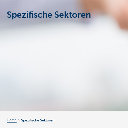
Spezifische Sektoren
Unternehmer
Home
Spezifische Sektoren