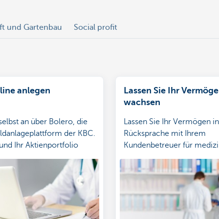
ft und Gartenbau
Social profit
nline anlegen
Lassen Sie Ihr Vermög
wachsen
selbst an über Bolero, die
Lassen Sie Ihr Vermögen in
ldanlageplattform der KBC.
Rücksprache mit Ihrem
und Ihr Aktienportfolio
Kundenbetreuer für medizi
Auge behalten, die Kurse in
Freiberufler für sich arbeite
erfolgen und sofort Ihre
eilen.