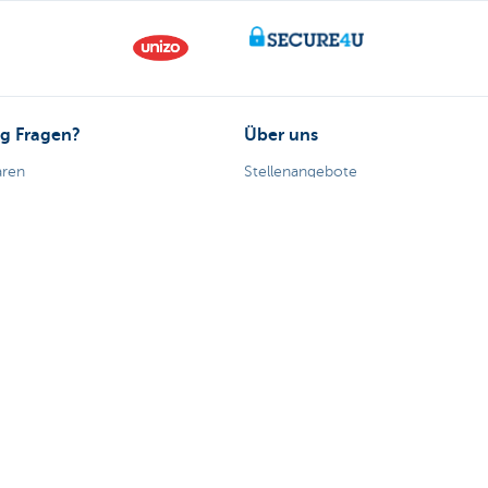
g Fragen?
Über uns
aren
Stellenangebote
ähe
eme oder Beschwerden?
170 170
 melden