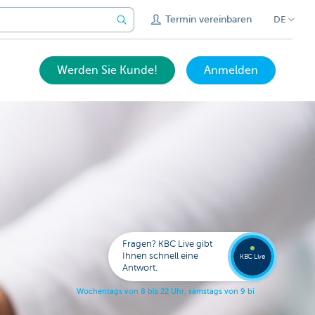
Termin vereinbaren
DE
Werden Sie Kunde!
Anmelden
Expert
KBC
Live
anrufe
Fragen? KBC Live gibt
078
Ihnen schnell eine
353
KBC Live
138
Antwort.
W
o
c
h
e
n
t
a
g
s
v
o
n
8
b
i
s
2
2
U
h
r
,
s
a
m
s
t
a
g
s
v
o
n
9
b
i
s
1
7
U
h
r
.