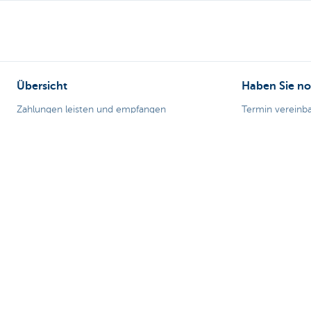
Übersicht
Haben Sie no
Zahlungen leisten und empfangen
Termin vereinb
Sparen und Anlegen
KBC in Ihrer N
Kredite
Fragen, Probl
Versicherungen
Card Stop 078 
Online unternehmen
Internetbetrug
Außenhandel
Spezifische Sektoren