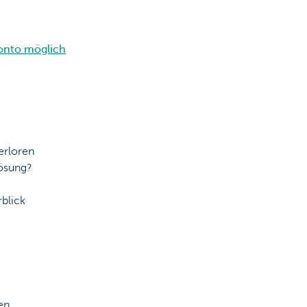
konto möglich
erloren
Lösung?
blick
en