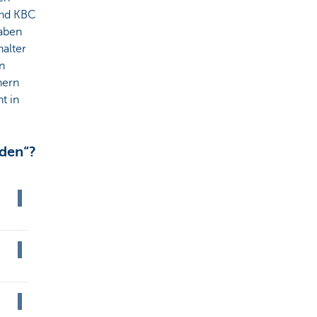
und KBC
gaben
halter
in
hern
ht in
nden“?