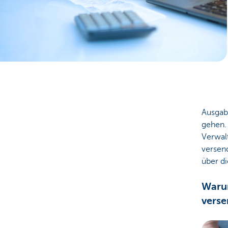
Unternehmer
Ausgab
gehen.
Verwalt
versen
über d
Warum
verse