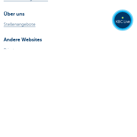
Über uns
KBC Live
Stellenangebote
Andere Websites
Privatpersonen
Private Banking
Alle Websites
Achtung, Geld leihen kostet auch Geld.
®
Tarife
Sitemap
Rechtliche Informationen